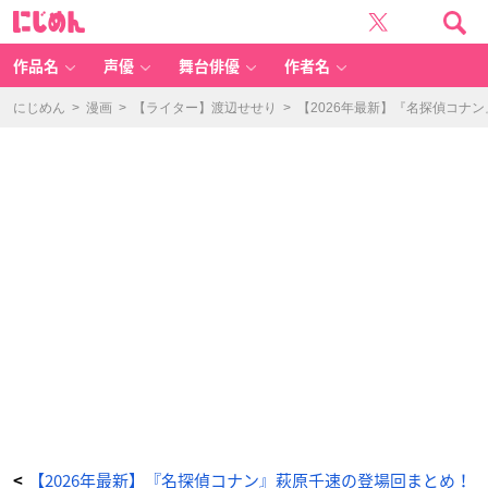
『名
に
探
じ
偵
め
コ
ん
ナ
ン』
作品名
声優
舞台俳優
作者名
第
1
0
3
にじめん
>
漫画
>
【ライター】渡辺せせり
>
【2026年最新】『名探偵コナ
8
話：
警
察
学
校
編
W
il
d
P
ol
ic
e
St
or
y
C
A
S
E.
伊
達
航
-
ア
ニ
メ
情
報
サ
イ
ト
に
【2026年最新】『名探偵コナン』萩原千速の登場回まとめ！
<
じ