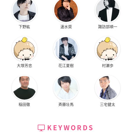
下野紘
速水奨
諏訪部順一
大塚芳忠
花江夏樹
村瀬歩
稲田徹
斉藤壮馬
三宅健太
KEYWORDS