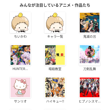
みんなが注目しているアニメ・作品たち
ちいかわ
キャラ一覧
鬼滅の刃
HUNTER...
暗殺教室
刀剣乱舞
サンリオ
ハイキュー!!
ヒプノシスマ...