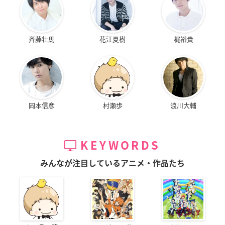
斉藤壮馬
花江夏樹
梶裕貴
岡本信彦
村瀬歩
浪川大輔
KEYWORDS
みんなが注目しているアニメ・作品たち