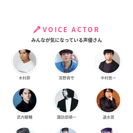
VOICE ACTOR
みんなが気になっている声優さん
木村昴
宮野真守
中村悠一
武内駿輔
諏訪部順一
速水奨