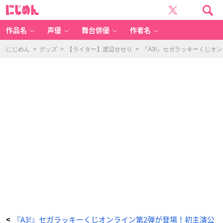
セ
に
ガ
じ
ラ
め
ッ
ん
キ
ー
作品名
声優
舞台俳優
作者名
く
じ
オ
ン
にじめん
>
グッズ
>
【ライター】渡辺せせり
>
『A3!』セガラッキーくじオ
ラ
イ
ン
「『A
3!』
初
主
演
公
演
c
ol
le
ct
io
n
V
o
l.
2」
-
ア
ニ
メ
情
報
サ
イ
ト
に
じ
め
ん
『A3!』セガラッキーくじオンライン第2弾が登場！初主演公
<