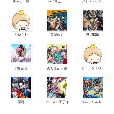
キャラ一覧
ハイキュー!!
アイドリッシ...
ちいかわ
鬼滅の刃
呪術廻戦
刀剣乱舞
忍たま乱太郎
Ｄｒ．ＳＴＯ...
銀魂
テニスの王子様
あんさんぶる...