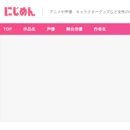
笹
部
吾
アニメや声優、キャラクターグッズなど女性の
朗
-
ア
ニ
メ
TOP
作品名
声優
舞台俳優
作者名
情
報
サ
イ
ト
に
じ
め
ん