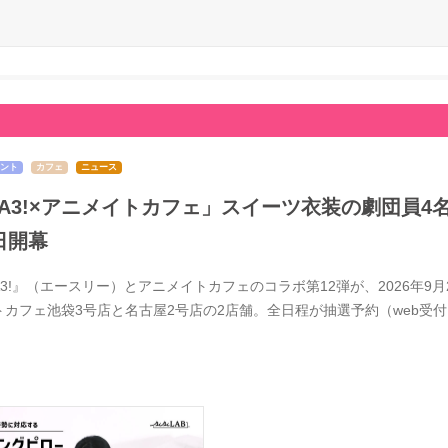
ント
カフェ
ニュース
A3!×アニメイトカフェ」スイーツ衣装の劇団員4
日開幕
A3!』（エースリー）とアニメイトカフェのコラボ第12弾が、2026年
トカフェ池袋3号店と名古屋2号店の2店舗。全日程が抽選予約（web受