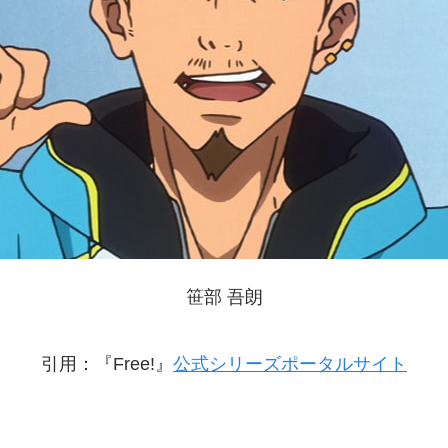
笹部 吾朗
引用：『Free!』
公式シリーズポータルサイト