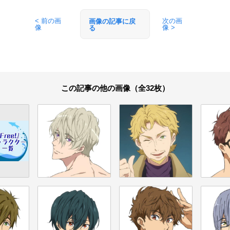
< 前の画
次の画
画像の記事に戻
像
像 >
る
この記事の他の画像（全32枚）