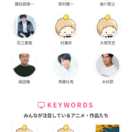
諏訪部順一
鈴村健一
森川智之
花江夏樹
村瀬歩
大塚芳忠
稲田徹
斉藤壮馬
木村昴
KEYWORDS
みんなが注目しているアニメ・作品たち