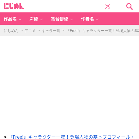
松
に
岡
じ
都・
め
ス
ん
テ
ィ
作品名
声優
舞台俳優
作者名
ー
ブ
-
ア
にじめん
>
アニメ
>
キャラ一覧
>
『Free!』キャラクター一覧！登場人物の
ニ
メ
情
報
サ
イ
ト
に
じ
め
ん
『Free!』キャラクター一覧！登場人物の基本プロフィール・
<