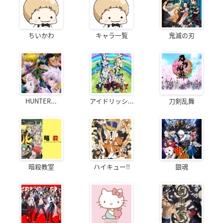
ちいかわ
キャラ一覧
鬼滅の刃
HUNTER...
アイドリッシ...
刀剣乱舞
暗殺教室
ハイキュー!!
銀魂