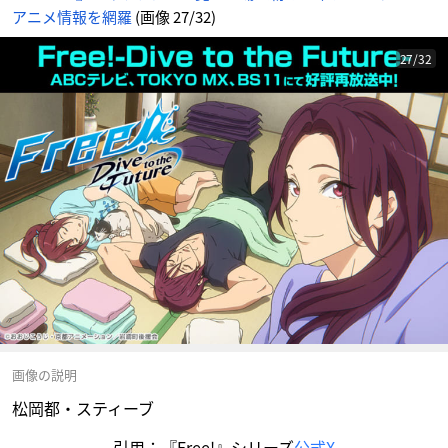
アニメ情報を網羅
(画像 27/32)
27/32
画像の説明
松岡都・スティーブ
引用：『Free!』シリーズ
公式X