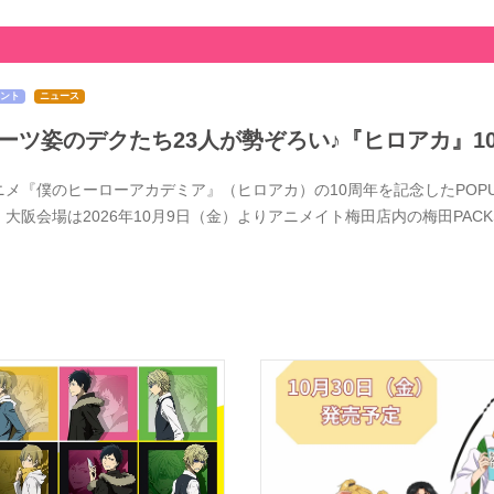
ント
ニュース
ーツ姿のデクたち23人が勢ぞろい♪『ヒロアカ』1
メ『僕のヒーローアカデミア』（ヒロアカ）の10周年を記念したPOPUPSTOR
、大阪会場は2026年10月9日（金）よりアニメイト梅田店内の梅田PACK