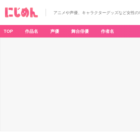
星
川
翼
アニメや声優、キャラクターグッズなど女性の
-
ア
ニ
メ
情
TOP
作品名
声優
舞台俳優
作者名
報
サ
イ
ト
に
じ
め
ん