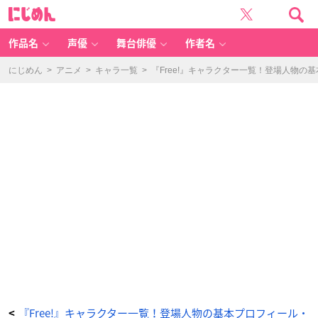
国
に
木
じ
田
め
歩
ん
-
ア
作品名
声優
舞台俳優
作者名
ニ
メ
情
報
にじめん
>
アニメ
>
キャラ一覧
>
『Free!』キャラクター一覧！登場人物の
サ
イ
ト
に
じ
め
ん
『Free!』キャラクター一覧！登場人物の基本プロフィール・
<