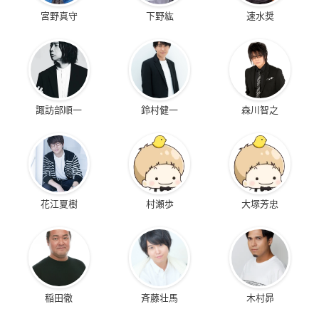
宮野真守
下野紘
速水奨
諏訪部順一
鈴村健一
森川智之
花江夏樹
村瀬歩
大塚芳忠
稲田徹
斉藤壮馬
木村昴