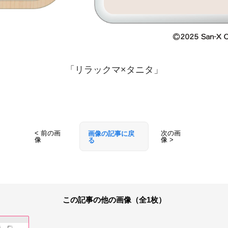
「リラックマ×タニタ」
< 前の画
次の画
画像の記事に戻
像
像 >
る
この記事の他の画像（全1枚）