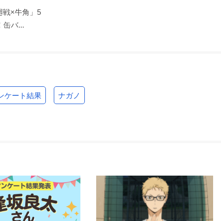
戦×牛角」5
バ...
ンケート結果
ナガノ