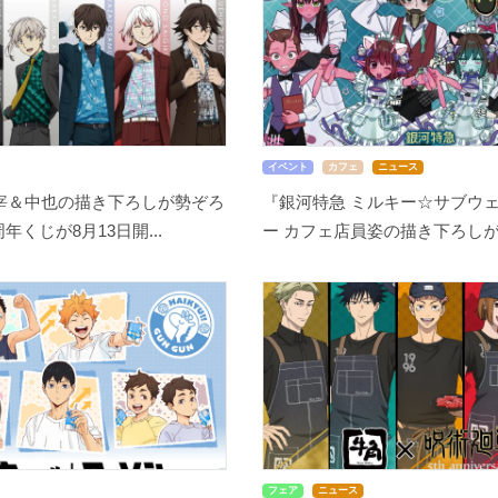
イベント
カフェ
ニュース
宰＆中也の描き下ろしが勢ぞろ
『銀河特急 ミルキー☆サブウェ
周年くじが8月13日開...
ー カフェ店員姿の描き下ろしが尊
フェア
ニュース