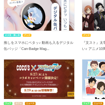
オタ活・推し活
グッズ
グッズ
推しをスマホにペタッ♪ 動画も入るデジタル
『文スト』太
缶バッジ「Can-Badge Mag...
い♪ アニメ10
フェア
カフェ
ニュース
フェア
ニュース