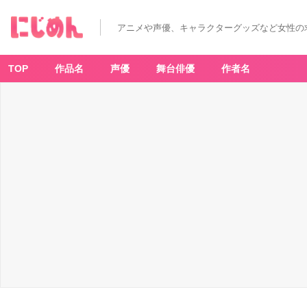
「リ
ラ
ッ
アニメや声優、キャラクターグッズなど女性の
ク
マ
×
タ
ニ
TOP
作品名
声優
舞台俳優
作者名
タ」
-
ア
ニ
メ
情
報
サ
イ
ト
に
じ
め
ん