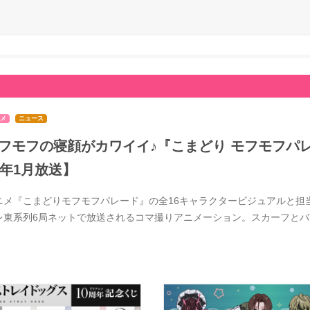
メ
ニュース
フモフの寝顔がカワイイ♪『こまどり モフモフパレ
7年1月放送】
ニメ『こまどりモフモフパレード』の全16キャラクタービジュアルと担当
レ東系列6局ネットで放送されるコマ撮りアニメーション。スカーフと