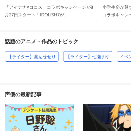
「アイナナ×ココス」コラボキャンペーンが8
小学生姿が尊す
月27日スタート！IDOLiSH7が...
コラボキャンペ
話題のアニメ・作品のトピック
【ライター】渡辺せせり
【ライター】七瀬まゆ
イベ
声優の最新記事