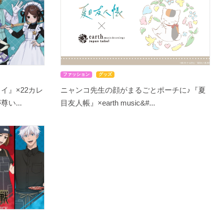
ファッション
グッズ
イ』×22カレ
ニャンコ先生の顔がまるごとポーチに♪『夏
い...
目友人帳』×earth music&#...