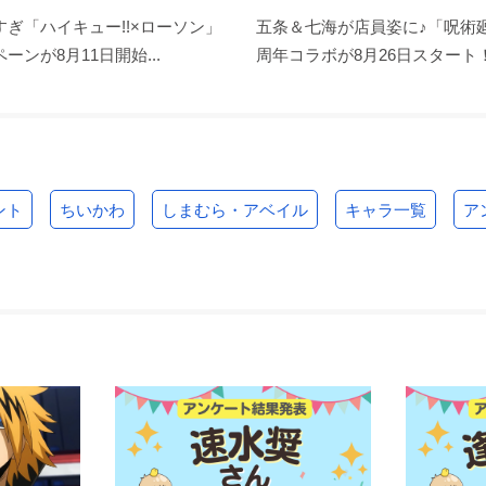
ぎ「ハイキュー!!×ローソン」
五条＆七海が店員姿に♪「呪術廻
ーンが8月11日開始...
周年コラボが8月26日スタート！缶
ント
ちいかわ
しまむら・アベイル
キャラ一覧
ア