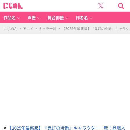
葉
に
鶏
じ
頭
め
（は
ん
げ
い
作品名
声優
舞台俳優
作者名
と
う）
-
ア
にじめん
>
アニメ
>
キャラ一覧
>
【2025年最新版】『鬼灯の冷徹』キャラ
ニ
メ
情
報
サ
イ
ト
に
じ
め
ん
【2025年最新版】『鬼灯の冷徹』キャラクター一覧！登場人
<