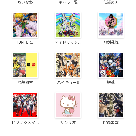
ちいかわ
キャラ一覧
鬼滅の刃
HUNTER...
アイドリッシ...
刀剣乱舞
暗殺教室
ハイキュー!!
銀魂
ヒプノシスマ...
サンリオ
呪術廻戦