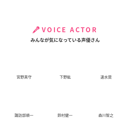
VOICE ACTOR
みんなが気になっている声優さん
宮野真守
下野紘
速水奨
諏訪部順一
鈴村健一
森川智之