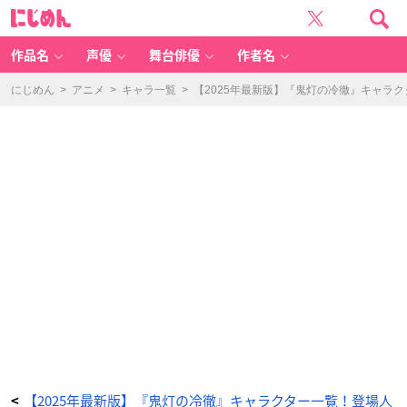
火
に
車
じ
（か
め
し
ん
ゃ）
-
作品名
声優
舞台俳優
作者名
ア
ニ
メ
情
にじめん
>
アニメ
>
キャラ一覧
>
【2025年最新版】『鬼灯の冷徹』キャラ
報
サ
イ
ト
に
じ
め
ん
【2025年最新版】『鬼灯の冷徹』キャラクター一覧！登場人
<