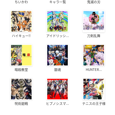
ちいかわ
キャラ一覧
鬼滅の刃
ハイキュー!!
アイドリッシ...
刀剣乱舞
暗殺教室
銀魂
HUNTER...
呪術廻戦
ヒプノシスマ...
テニスの王子様