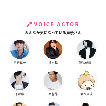
VOICE ACTOR
みんなが気になっている声優さん
宮野真守
速水奨
諏訪部順一
下野紘
木村昴
坂本真綾