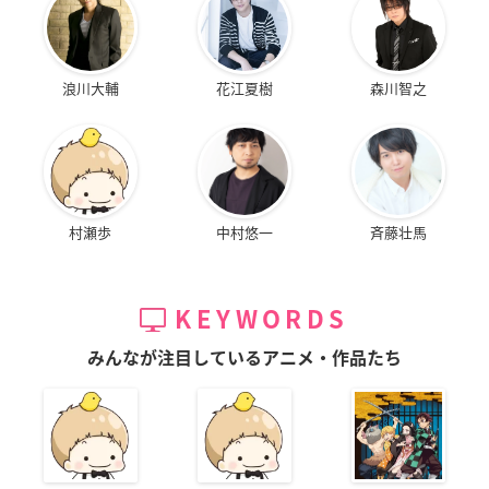
浪川大輔
花江夏樹
森川智之
村瀬歩
中村悠一
斉藤壮馬
KEYWORDS
みんなが注目しているアニメ・作品たち