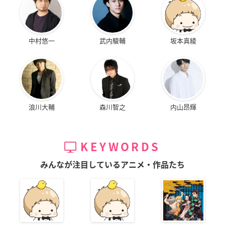
中村悠一
武内駿輔
坂本真綾
浪川大輔
森川智之
内山昂輝
KEYWORDS
みんなが注目しているアニメ・作品たち