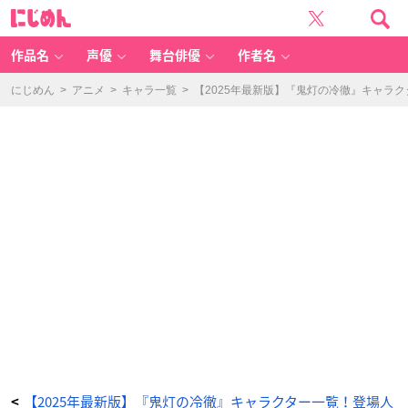
檎
に
（ご
じ
ん）
め
-
ん
ア
ニ
作品名
声優
舞台俳優
作者名
メ
情
報
サ
にじめん
>
アニメ
>
キャラ一覧
>
【2025年最新版】『鬼灯の冷徹』キャラ
イ
ト
に
じ
め
ん
【2025年最新版】『鬼灯の冷徹』キャラクター一覧！登場人
<