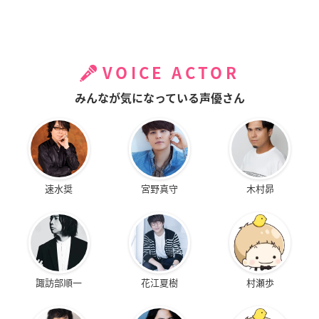
VOICE ACTOR
みんなが気になっている声優さん
速水奨
宮野真守
木村昴
諏訪部順一
花江夏樹
村瀬歩