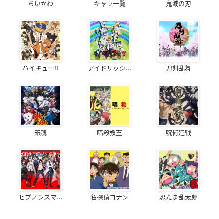
ちいかわ
キャラ一覧
鬼滅の刃
ハイキュー!!
アイドリッシ...
刀剣乱舞
銀魂
暗殺教室
呪術廻戦
ヒプノシスマ...
名探偵コナン
忍たま乱太郎