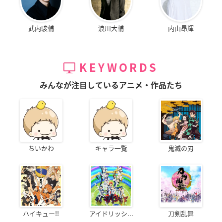
武内駿輔
浪川大輔
内山昂輝
KEYWORDS
みんなが注目しているアニメ・作品たち
ちいかわ
キャラ一覧
鬼滅の刃
ハイキュー!!
アイドリッシ...
刀剣乱舞