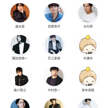
速水奨
宮野真守
木村昴
諏訪部順一
花江夏樹
村瀬歩
森川智之
中村悠一
坂本真綾