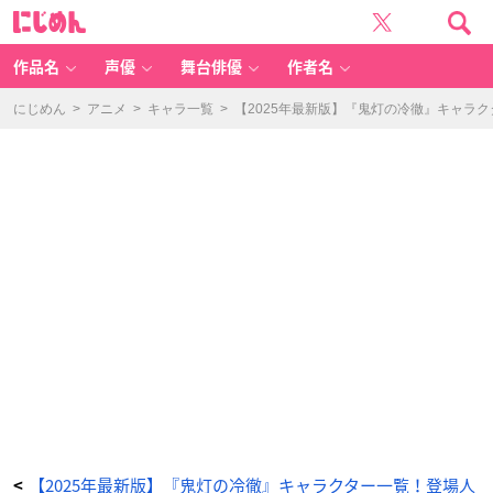
変
に
成
じ
王
め
（へ
ん
ん
じ
作品名
声優
舞台俳優
作者名
ょ
う
お
う）
にじめん
>
アニメ
>
キャラ一覧
>
【2025年最新版】『鬼灯の冷徹』キャラ
-
ア
ニ
メ
情
報
サ
イ
ト
に
じ
め
ん
【2025年最新版】『鬼灯の冷徹』キャラクター一覧！登場人
<