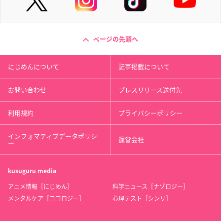
ページの先頭へ
にじめんについて
記事掲載について
お問い合わせ
プレスリリース送付先
利用規約
プライバシーポリシー
インフォマティブデータポリシ
運営会社
ー
kusuguru
media
アニメ情報［にじめん］
科学ニュース［ナゾロジー］
メンタルケア［ココロジー］
心理テスト［シンリ］