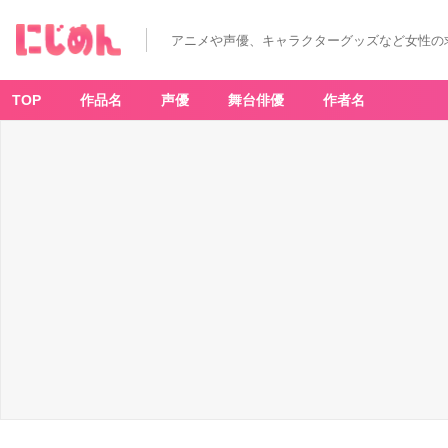
五
官
王
アニメや声優、キャラクターグッズなど女性の
（ご
か
ん
お
う）
TOP
作品名
声優
舞台俳優
作者名
-
ア
ニ
メ
情
報
サ
イ
ト
に
じ
め
ん