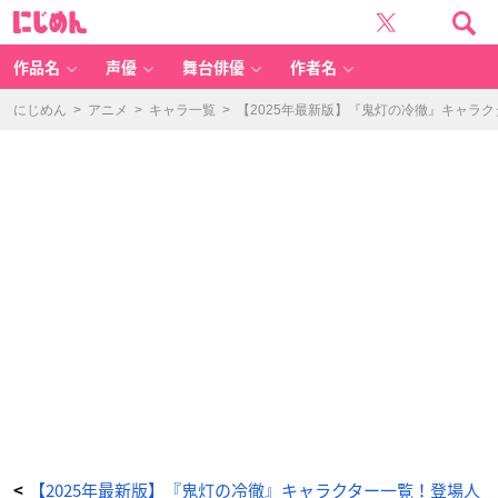
座
に
敷
じ
童
め
子
ん
（ざ
し
作品名
声優
舞台俳優
作者名
き
わ
ら
し）/
にじめん
>
アニメ
>
キャラ一覧
>
【2025年最新版】『鬼灯の冷徹』キャラ
一
子
（い
ち
こ）、
二
子
（に
こ）
-
ア
ニ
メ
情
報
サ
イ
ト
に
じ
め
ん
【2025年最新版】『鬼灯の冷徹』キャラクター一覧！登場人
<