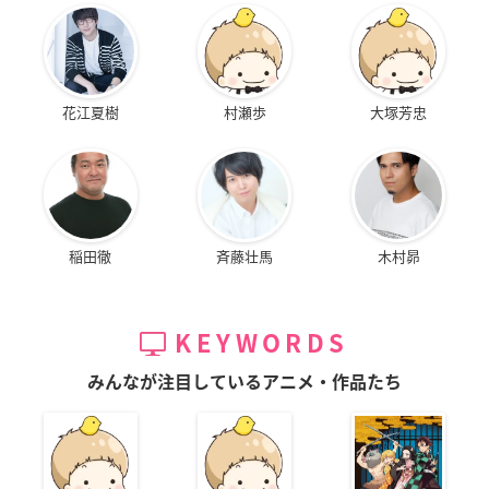
花江夏樹
村瀬歩
大塚芳忠
稲田徹
斉藤壮馬
木村昴
KEYWORDS
みんなが注目しているアニメ・作品たち