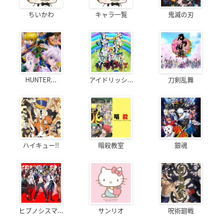
ちいかわ
キャラ一覧
鬼滅の刃
HUNTER...
アイドリッシ...
刀剣乱舞
ハイキュー!!
暗殺教室
銀魂
ヒプノシスマ...
サンリオ
呪術廻戦