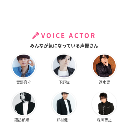
VOICE ACTOR
みんなが気になっている声優さん
宮野真守
下野紘
速水奨
諏訪部順一
鈴村健一
森川智之