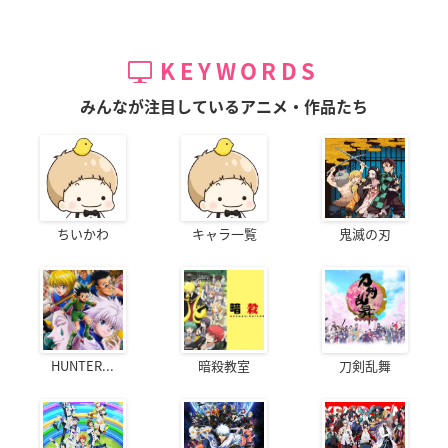
KEYWORDS
みんなが注目しているアニメ・作品たち
ちいかわ
キャラ一覧
鬼滅の刃
HUNTER...
暗殺教室
刀剣乱舞