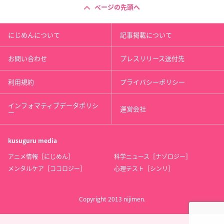
ページの先頭へ
にじめんについて
記事掲載について
お問い合わせ
プレスリリース送付先
利用規約
プライバシーポリシー
インフォマティブデータポリシ
運営会社
ー
kusuguru
media
アニメ情報［にじめん］
科学ニュース［ナゾロジー］
メンタルケア［ココロジー］
心理テスト［シンリ］
Copyright 2013 nijimen.