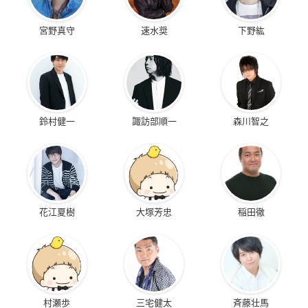
宮野真守
速水奨
下野紘
鈴村健一
諏訪部順一
森川智之
花江夏樹
大塚芳忠
稲田徹
村瀬歩
三宅健太
斉藤壮馬