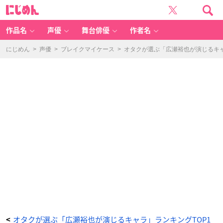
第
に
5
じ
位：
め
『ブ
ん
レ
イ
作品名
声優
舞台俳優
作者名
ク
マ
イ
ケ
にじめん
>
声優
>
ブレイクマイケース
>
オタクが選ぶ「広瀬裕也が演じるキャ
ー
ス』
相
沢
篠
信
-
ア
ニ
メ
情
報
サ
イ
ト
に
じ
め
ん
オタクが選ぶ「広瀬裕也が演じるキャラ」ランキングTOP1
<