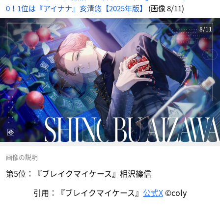
0！1位は『アイナナ』亥清悠【2025年版】
(画像 8/11)
8/11
画像の説明
第5位：『ブレイクマイケース』相沢篠信
引用：『ブレイクマイケース』
公式X
©coly