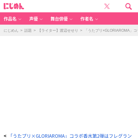
「う
に
た
じ
プ
め
リ
ん
×
G
作品名
声優
舞台俳優
作者名
L
O
RI
A
にじめん
>
話題
>
【ライター】渡辺せせり
>
「うたプリ×GLORIAROM
R
O
M
A」
コ
ラ
ボ
第
2
弾
音
也
-
ア
ニ
メ
情
報
サ
イ
ト
に
じ
め
ん
「うたプリ×GLORIAROMA」コラボ香水第2弾はフレグラン
<