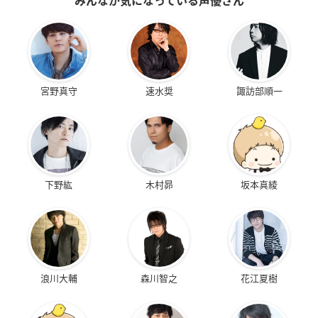
みんなが気になっている声優さん
宮野真守
速水奨
諏訪部順一
下野紘
木村昴
坂本真綾
浪川大輔
森川智之
花江夏樹