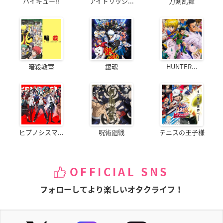
ハイキュー!!
アイドリッシ...
刀剣乱舞
暗殺教室
銀魂
HUNTER...
ヒプノシスマ...
呪術廻戦
テニスの王子様
OFFICIAL SNS
フォローしてより楽しいオタクライフ！