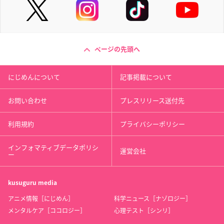
ページの先頭へ
にじめんについて
記事掲載について
お問い合わせ
プレスリリース送付先
利用規約
プライバシーポリシー
インフォマティブデータポリシ
運営会社
ー
kusuguru
media
アニメ情報［にじめん］
科学ニュース［ナゾロジー］
メンタルケア［ココロジー］
心理テスト［シンリ］