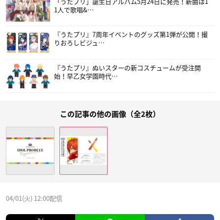
「うたプリ」誕生日アルバム5月24日に発売！新曲は1
1人で歌唱&…
『うたプリ』7周年イベントのグッズ第1弾が公開！撮
りおろしビジュ…
『うたプリ』ぬいスターの新コスチュームが受注開
始！早乙女学園時代…
この記事の他の画像（全2枚）
04/01(火) 12:00配信