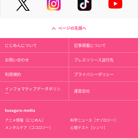
ページの先頭へ
にじめんについて
記事掲載について
お問い合わせ
プレスリリース送付先
利用規約
プライバシーポリシー
インフォマティブデータポリシ
運営会社
ー
kusuguru
media
アニメ情報［にじめん］
科学ニュース［ナゾロジー］
メンタルケア［ココロジー］
心理テスト［シンリ］