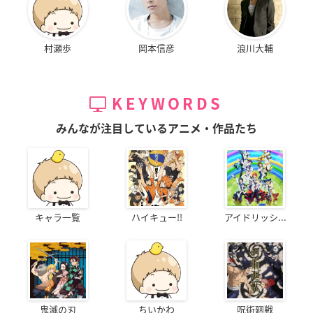
村瀬歩
岡本信彦
浪川大輔
KEYWORDS
みんなが注目しているアニメ・作品たち
キャラ一覧
ハイキュー!!
アイドリッシ...
鬼滅の刃
ちいかわ
呪術廻戦