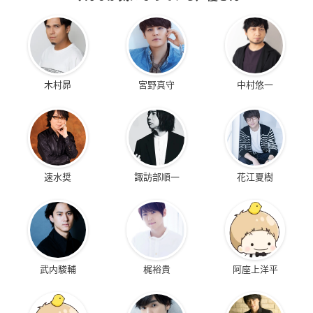
木村昴
宮野真守
中村悠一
速水奨
諏訪部順一
花江夏樹
武内駿輔
梶裕貴
阿座上洋平