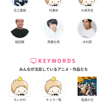
花江夏樹
村瀬歩
大塚芳忠
稲田徹
斉藤壮馬
木村昴
KEYWORDS
みんなが注目しているアニメ・作品たち
ちいかわ
キャラ一覧
鬼滅の刃