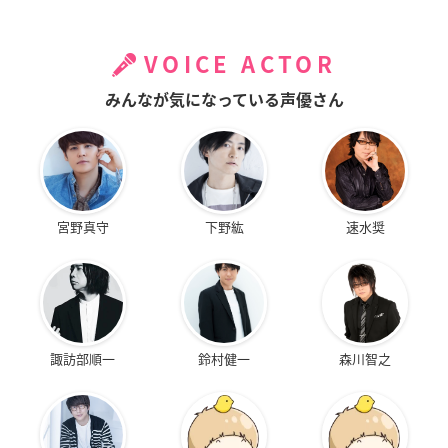
VOICE ACTOR
みんなが気になっている声優さん
宮野真守
下野紘
速水奨
諏訪部順一
鈴村健一
森川智之