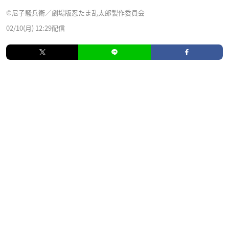
©尼子騒兵衛／劇場版忍たま乱太郎製作委員会
02/10(月) 12:29配信