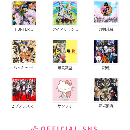
HUNTER...
アイドリッシ...
刀剣乱舞
ハイキュー!!
暗殺教室
銀魂
ヒプノシスマ...
サンリオ
呪術廻戦
OFFICIAL SNS