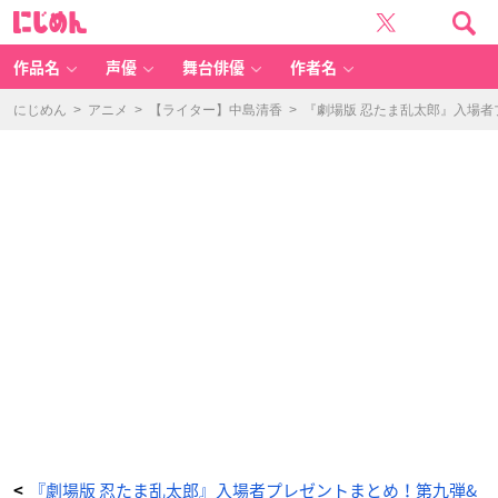
『劇
に
場
じ
版
め
忍
ん
た
ま
作品名
声優
舞台俳優
作者名
乱
太
郎
ド
にじめん
>
アニメ
>
【ライター】中島清香
>
『劇場版 忍たま乱太郎』入場者
ク
タ
ケ
忍
者
隊
最
強
の
軍
師』
入
場
者
プ
レ
ゼ
ン
ト
第
5
弾：
描
き
お
ろ
し
脚
本
付
き
イ
ラ
ス
『劇場版 忍たま乱太郎』入場者プレゼントまとめ！第九弾&
<
ト