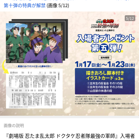
カ
第十弾の特典が解禁
(画像 5/12)
ー
ド
（全
3
種）
5/12
-
ア
ニ
メ
情
報
サ
イ
ト
に
じ
め
ん
画像の説明
『劇場版 忍たま乱太郎 ドクタケ忍者隊最強の軍師』入場者