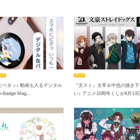
ッズ
グッズ
にペタッ♪ 動画も入るデジタル
『文スト』太宰＆中也の描き下
adge Mag...
い♪ アニメ10周年くじが8月13日開