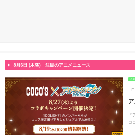
8月6日 (木曜) 注目のアニメニュース
フェ
「
ア
『
コ