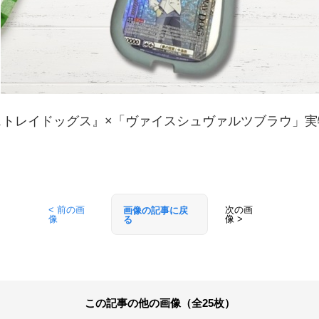
ストレイドッグス』×「ヴァイスシュヴァルツブラウ」実
< 前の画
次の画
画像の記事に戻
像
像 >
る
この記事の他の画像（全25枚）