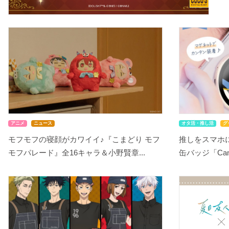
アニメ
ニュース
オタ活・推し活
グ
モフモフの寝顔がカワイイ♪『こまどり モフ
推しをスマホ
モフパレード』全16キャラ＆小野賢章...
缶バッジ「Can-B