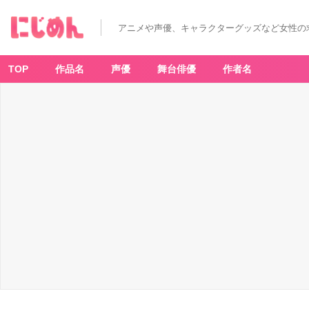
『文
豪
ス
アニメや声優、キャラクターグッズなど女性の
ト
レ
イ
ド
ッ
TOP
作品名
声優
舞台俳優
作者名
グ
ス』
×
「ヴ
ァ
イ
ス
シ
ュ
ヴ
ァ
ル
ツ
ブ
ラ
ウ」
実
物
写
真
⑤
-
ア
ニ
メ
情
報
サ
イ
ト
に
じ
め
ん