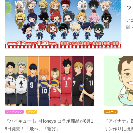
ッ
ア
阪
ファッション
グッズ
ニュース
『ハイキュー!!』×Honeys コラボ商品が8月1
『アイナナ』
9日発売！「飛べ」「繋げ」...
リン作りに挑戦