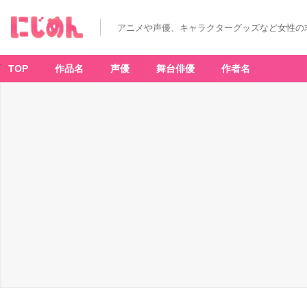
第
1
位：
アニメや声優、キャラクターグッズなど女性の
『ク
イ
ズ
R
P
TOP
作品名
声優
舞台俳優
作者名
G
魔
法
使
い
と
黒
猫
の
ウ
ィ
ズ』
デ
ィ
ー
ト
リ
ヒ・
ベ
ル
ク
/
テ
オ
ド
リ
ク・
ハ
イ
リ
ヒ
ベ
ル
ク
-