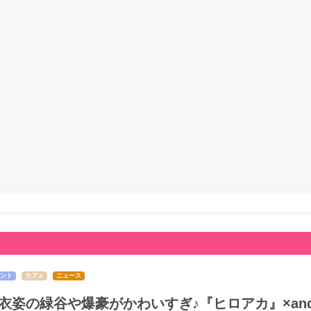
ント
カフェ
ニュース
衣姿の緑谷や爆豪がかわいすぎ♪『ヒロアカ』×and 