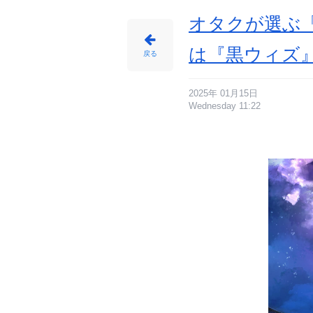
ア
ニ
メ
オタクが選ぶ「
情
報
サ
イ
は『黒ウィズ』
ト
戻る
に
じ
め
ん
2025年 01月15日
Wednesday 11:22