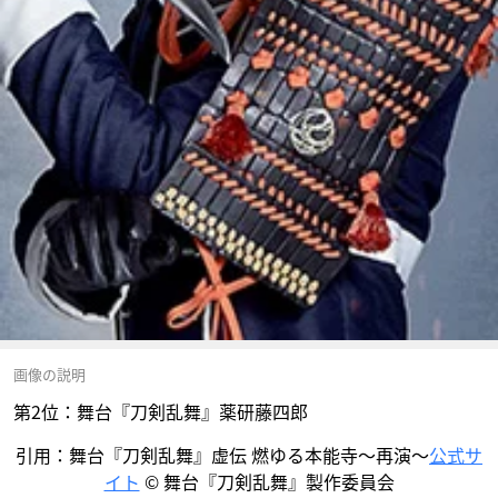
画像の説明
第2位：舞台『刀剣乱舞』薬研藤四郎
引用：舞台『刀剣乱舞』虚伝 燃ゆる本能寺～再演～
公式サ
イト
© 舞台『刀剣乱舞』製作委員会