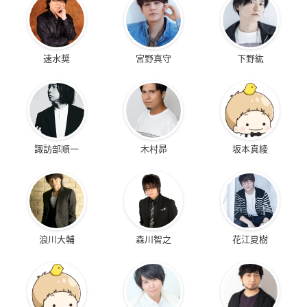
速水奨
宮野真守
下野紘
諏訪部順一
木村昴
坂本真綾
浪川大輔
森川智之
花江夏樹