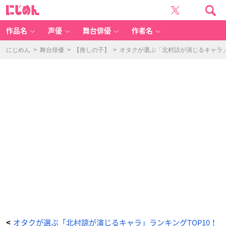
第
に
2
じ
位：
め
舞
ん
台
『刀
作品名
声優
舞台俳優
作者名
剣
乱
舞』
薬
にじめん
>
舞台俳優
>
【推しの子】
>
オタクが選ぶ「北村諒が演じるキャラ」ラ
研
藤
四
郎
-
ア
ニ
メ
情
報
サ
イ
ト
に
じ
め
ん
オタクが選ぶ「北村諒が演じるキャラ」ランキングTOP10！
<