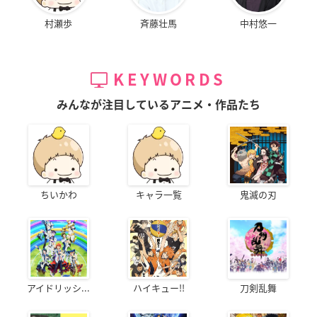
村瀬歩
斉藤壮馬
中村悠一
KEYWORDS
みんなが注目しているアニメ・作品たち
ちいかわ
キャラ一覧
鬼滅の刃
アイドリッシ...
ハイキュー!!
刀剣乱舞