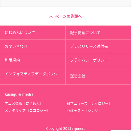
ページの先頭へ
にじめんについて
記事掲載について
お問い合わせ
プレスリリース送付先
利用規約
プライバシーポリシー
インフォマティブデータポリシ
運営会社
ー
kusuguru
media
アニメ情報［にじめん］
科学ニュース［ナゾロジー］
メンタルケア［ココロジー］
心理テスト［シンリ］
Copyright 2013 nijimen.