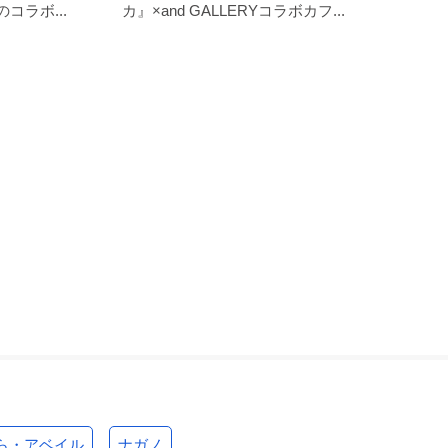
コラボ...
カ』×and GALLERYコラボカフ...
ら・アベイル
ナガノ