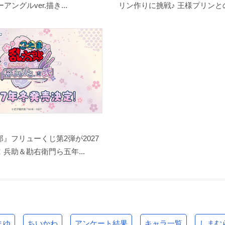
アングルver.描き...
リン作りに挑戦♪ 王様プリンとの
』フリューくじ第2弾が2027
兵助＆勘右衛門ら五年...
まゆ
ちいかわ
アンケート結果
キャラ一覧
しまむ