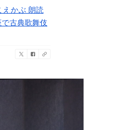
こえかぶ 朗読
座で古典歌舞伎