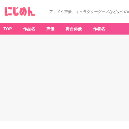
「P
S
Y
アニメや声優、キャラクターグッズなど女性の
C
H
O
-P
A
TOP
作品名
声優
舞台俳優
作者名
S
S
サ
イ
コ
パ
ス
京
都
南
座
歌
舞
伎
ノ
舘
×
こ
え
か
ぶ
朗
読
で
楽
し
む
歌
舞
伎」
-
ア
ニ
メ
情