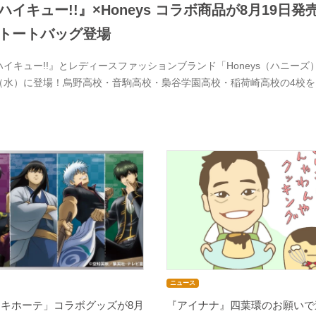
ハイキュー!!』×Honeys コラボ商品が8月19
トートバッグ登場
ハイキュー!!』とレディースファッションブランド「Honeys（ハニーズ）
（水）に登場！烏野高校・音駒高校・梟谷学園高校・稲荷崎高校の4校
ニュース
・キホーテ」コラボグッズが8月
『アイナナ』四葉環のお願いで