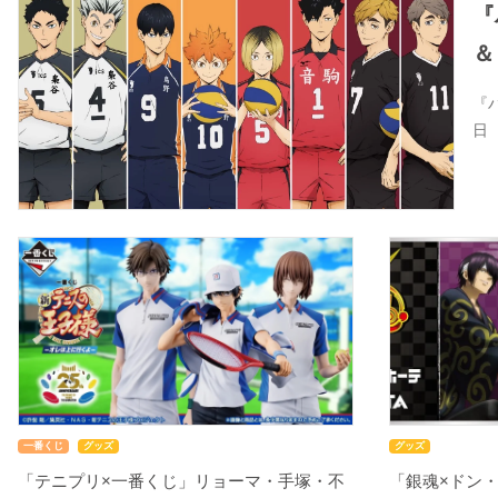
『
＆
『
日
一番くじ
グッズ
グッズ
「テニプリ×一番くじ」リョーマ・手塚・不
「銀魂×ドン