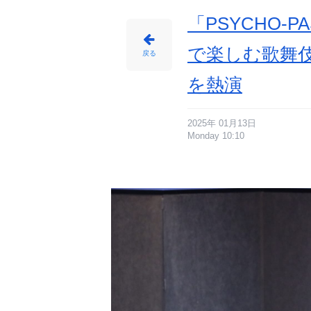
報
サ
イ
「PSYCHO-
ト
に
じ
め
で楽しむ歌舞
ん
戻る
を熱演
2025年 01月13日
Monday 10:10