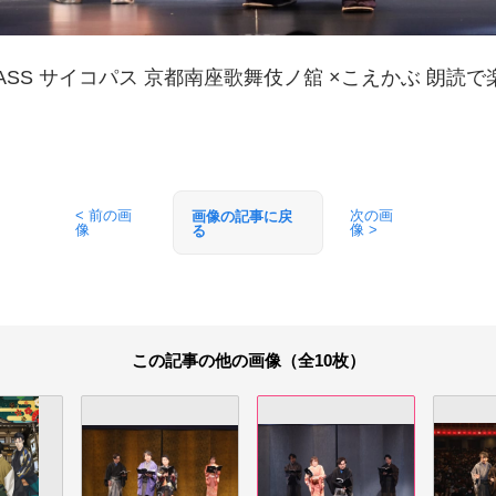
-PASS サイコパス 京都南座歌舞伎ノ舘 ×こえかぶ 朗読
< 前の画
次の画
画像の記事に戻
像
像 >
る
この記事の他の画像（全10枚）