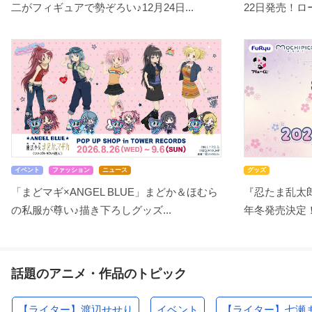
二がフィギュアで勢ぞろい♪12月24日...
22日発売！ロー
イベント
ファッション
ニュース
グッズ
「まどマギ×ANGEL BLUE」まどか＆ほむら
『忍たま乱太郎
の私服が尊い♪描き下ろしグッズ...
年冬発売決定！
話題のアニメ・作品のトピック
【ライター】渡辺せせり
イベント
【ライター】七瀬