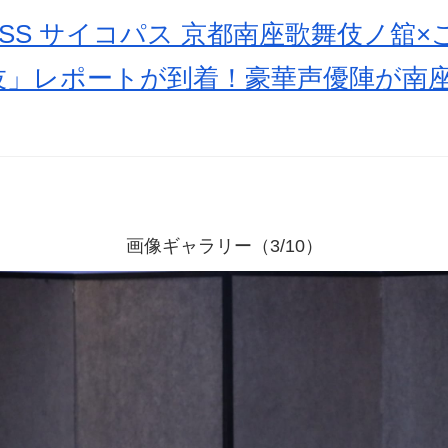
PASS サイコパス 京都南座歌舞伎ノ舘×
伎」レポートが到着！豪華声優陣が南
画像ギャラリー（3/10）