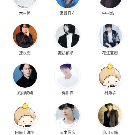
木村昴
宮野真守
中村悠一
速水奨
諏訪部順一
花江夏樹
武内駿輔
梶裕貴
村瀬歩
阿座上洋平
岡本信彦
浪川大輔