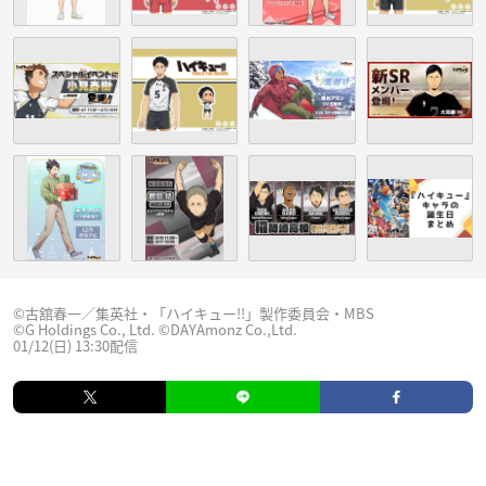
©古舘春一／集英社・「ハイキュー!!」製作委員会・MBS
©G Holdings Co., Ltd. ©DAYAmonz Co.,Ltd.
01/12(日) 13:30配信