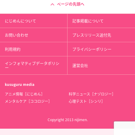
ページの先頭へ
にじめんについて
記事掲載について
お問い合わせ
プレスリリース送付先
利用規約
プライバシーポリシー
インフォマティブデータポリシ
運営会社
ー
kusuguru
media
アニメ情報［にじめん］
科学ニュース［ナゾロジー］
メンタルケア［ココロジー］
心理テスト［シンリ］
Copyright 2013 nijimen.