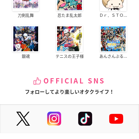
刀剣乱舞
忍たま乱太郎
Ｄｒ．ＳＴＯ...
銀魂
テニスの王子様
あんさんぶる...
OFFICIAL SNS
フォローしてより楽しいオタクライフ！