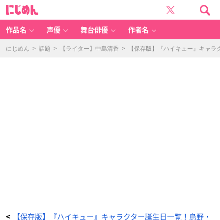
笹
に
谷
じ
武
め
仁
ん
（さ
さ
作品名
声優
舞台俳優
作者名
や
た
け
ひ
にじめん
>
話題
>
【ライター】中島清香
>
【保存版】『ハイキュー』キャラ
と）
-
ア
ニ
メ
情
報
サ
イ
ト
に
じ
め
ん
【保存版】『ハイキュー』キャラクター誕生日一覧！烏野・
<