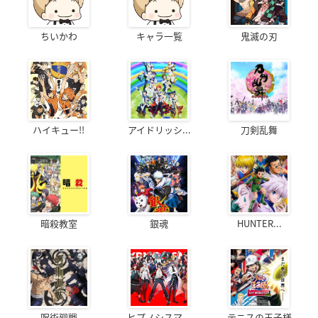
ちいかわ
キャラ一覧
鬼滅の刃
ハイキュー!!
アイドリッシ...
刀剣乱舞
暗殺教室
銀魂
HUNTER...
呪術廻戦
ヒプノシスマ...
テニスの王子様