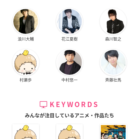
浪川大輔
花江夏樹
森川智之
村瀬歩
中村悠一
斉藤壮馬
KEYWORDS
みんなが注目しているアニメ・作品たち