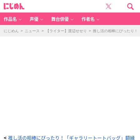
「ギ
に
ャ
じ
ラ
め
リ
ん
ー
ト
作品名
声優
舞台俳優
作者名
ー
ト
バ
ッ
にじめん
>
ニュース
>
【ライター】渡辺せせり
>
推し活の相棒にぴったり！
グ」
収
納
イ
メ
ー
ジ
-
ア
ニ
メ
情
報
サ
イ
ト
に
じ
め
ん
推し活の相棒にぴったり！「ギャラリートートバッグ」額縁
<