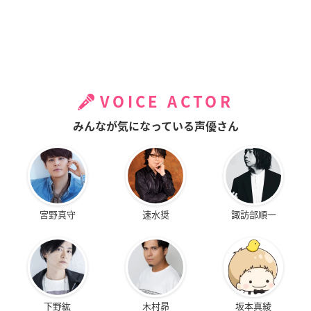
VOICE ACTOR
みんなが気になっている声優さん
宮野真守
速水奨
諏訪部順一
下野紘
木村昴
坂本真綾