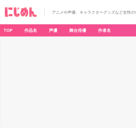
『刀
剣
乱
アニメや声優、キャラクターグッズなど女性の
舞』
マ
ッ
プ
6-
TOP
作品名
声優
舞台俳優
作者名
3
京
都
池
田
屋
二
階
-
ア
ニ
メ
情
報
サ
イ
ト
に
じ
め
ん