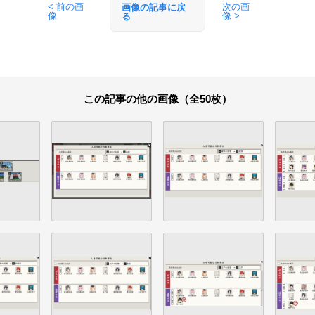
< 前の画
次の画
画像の記事に戻
像
像 >
る
この記事の他の画像（全50枚）