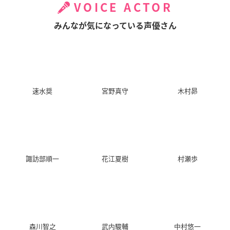
VOICE ACTOR
みんなが気になっている声優さん
速水奨
宮野真守
木村昴
諏訪部順一
花江夏樹
村瀬歩
森川智之
武内駿輔
中村悠一