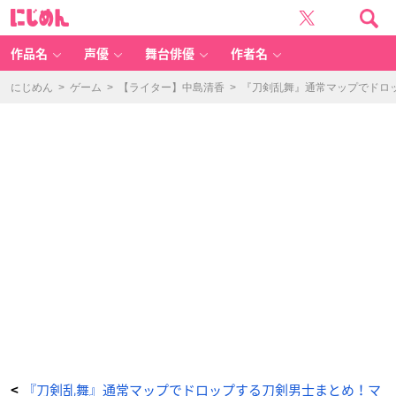
『刀
に
剣
じ
乱
め
舞』
ん
マ
ッ
作品名
声優
舞台俳優
作者名
プ
6-
1
京
にじめん
>
ゲーム
>
【ライター】中島清香
>
『刀剣乱舞』通常マップでドロッ
都
市
中
-
ア
ニ
メ
情
報
サ
イ
ト
に
じ
め
ん
『刀剣乱舞』通常マップでドロップする刀剣男士まとめ！マ
<