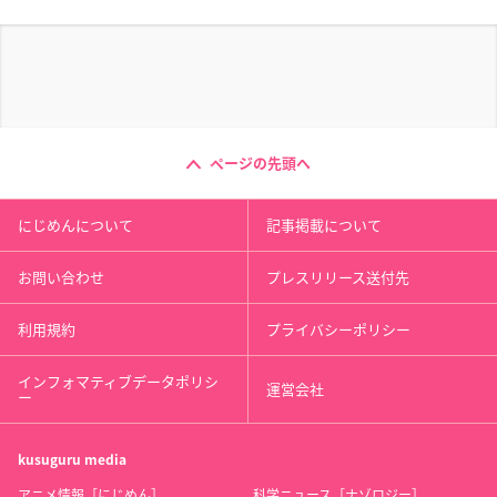
ページの先頭へ
にじめんについて
記事掲載について
お問い合わせ
プレスリリース送付先
利用規約
プライバシーポリシー
インフォマティブデータポリシ
運営会社
ー
kusuguru
media
アニメ情報［にじめん］
科学ニュース［ナゾロジー］