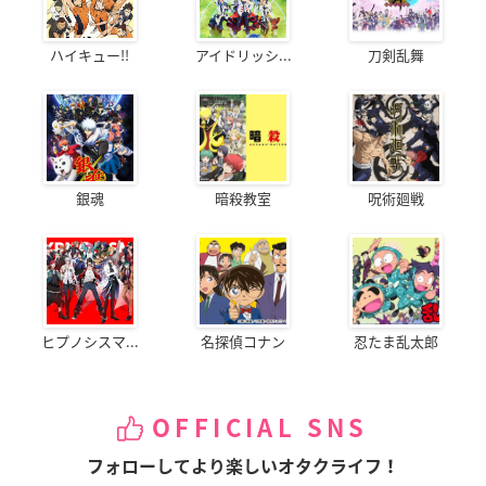
ハイキュー!!
アイドリッシ...
刀剣乱舞
銀魂
暗殺教室
呪術廻戦
ヒプノシスマ...
名探偵コナン
忍たま乱太郎
OFFICIAL SNS
フォローしてより楽しいオタクライフ！