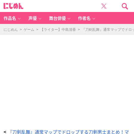
『刀
に
剣
じ
乱
め
舞』
ん
マ
ッ
作品名
声優
舞台俳優
作者名
プ
5-
4
厚
にじめん
>
ゲーム
>
【ライター】中島清香
>
『刀剣乱舞』通常マップでドロッ
樫
山
～
阿
津
賀
志
山
の
戦
い
～
（あ
つ
か
し
や
ま）：
ド
ロ
ッ
プ
す
る
刀
剣
男
士
-
ア
ニ
メ
情
報
『刀剣乱舞』通常マップでドロップする刀剣男士まとめ！マ
<
サ