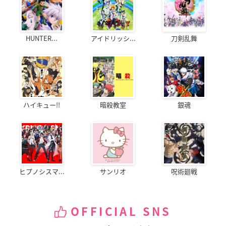
HUNTER...
アイドリッシ...
刀剣乱舞
ハイキュー!!
暗殺教室
銀魂
ヒプノシスマ...
サンリオ
呪術廻戦
OFFICIAL SNS