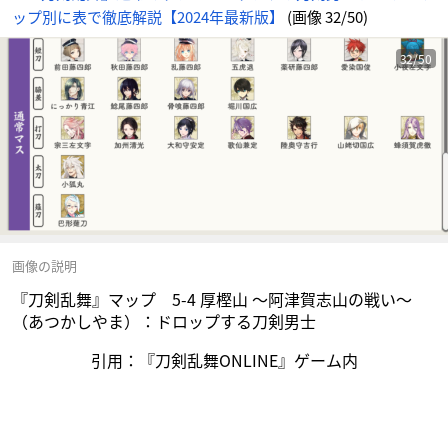
イ
ップ別に表で徹底解説【2024年最新版】
(画像 32/50)
ト
に
じ
め
ん
32/50
画像の説明
『刀剣乱舞』マップ 5-4 厚樫山 ～阿津賀志山の戦い～
（あつかしやま）：ドロップする刀剣男士
引用：『刀剣乱舞ONLINE』ゲーム内