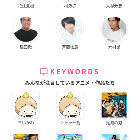
花江夏樹
村瀬歩
大塚芳忠
稲田徹
斉藤壮馬
木村昴
KEYWORDS
みんなが注目しているアニメ・作品たち
ちいかわ
キャラ一覧
鬼滅の刃