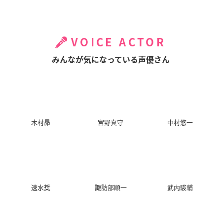
VOICE ACTOR
みんなが気になっている声優さん
木村昴
宮野真守
中村悠一
速水奨
諏訪部順一
武内駿輔