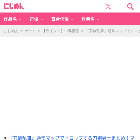
『刀
に
剣
じ
乱
め
舞』
ん
マ
ッ
作品名
声優
舞台俳優
作者名
プ
5-
1
鎌
にじめん
>
ゲーム
>
【ライター】中島清香
>
『刀剣乱舞』通常マップでドロッ
倉
～
元
弘
の
乱
～
（か
ま
く
ら
げ
ん
こ
う
の
ら
ん）：
ド
ロ
ッ
プ
す
る
刀
剣
男
士
-
ア
ニ
メ
情
報
『刀剣乱舞』通常マップでドロップする刀剣男士まとめ！マ
<
サ