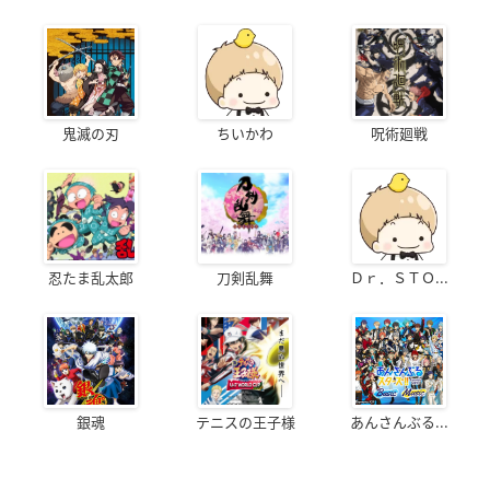
鬼滅の刃
ちいかわ
呪術廻戦
忍たま乱太郎
刀剣乱舞
Ｄｒ．ＳＴＯ...
銀魂
テニスの王子様
あんさんぶる...