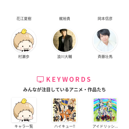
花江夏樹
梶裕貴
岡本信彦
村瀬歩
浪川大輔
斉藤壮馬
KEYWORDS
みんなが注目しているアニメ・作品たち
キャラ一覧
ハイキュー!!
アイドリッシ...