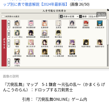
イ
ップ別に表で徹底解説【2024年最新版】
(画像 26/50)
ト
に
じ
め
ん
26/50
画像の説明
『刀剣乱舞』マップ 5-1 鎌倉 ～元弘の乱～（かまくら げ
んこうのらん）：ドロップする刀剣男士
引用：『刀剣乱舞ONLINE』ゲーム内