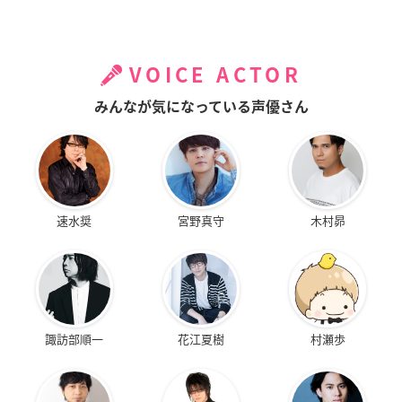
VOICE ACTOR
みんなが気になっている声優さん
速水奨
宮野真守
木村昴
諏訪部順一
花江夏樹
村瀬歩