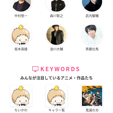
中村悠一
森川智之
武内駿輔
坂本真綾
浪川大輔
斉藤壮馬
KEYWORDS
みんなが注目しているアニメ・作品たち
ちいかわ
キャラ一覧
鬼滅の刃