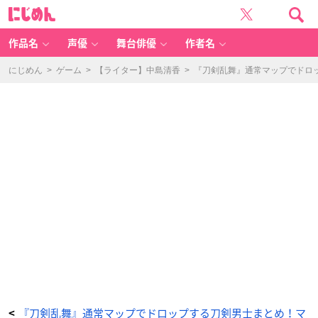
『刀
に
剣
じ
乱
め
舞』
ん
マ
ッ
作品名
声優
舞台俳優
作者名
プ
2-
1
鳥
にじめん
>
ゲーム
>
【ライター】中島清香
>
『刀剣乱舞』通常マップでドロッ
羽
（と
ば）：
ド
ロ
ッ
プ
す
る
刀
剣
男
士
-
ア
ニ
メ
情
報
サ
イ
ト
に
じ
め
ん
『刀剣乱舞』通常マップでドロップする刀剣男士まとめ！マ
<