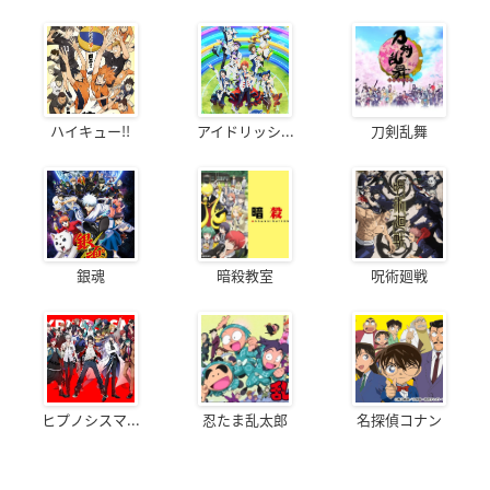
ハイキュー!!
アイドリッシ...
刀剣乱舞
銀魂
暗殺教室
呪術廻戦
ヒプノシスマ...
忍たま乱太郎
名探偵コナン