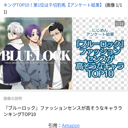
ん
キングTOP10！第1位は千切豹馬【アンケート結果】
(画像 1/1
1)
1/11
画像の説明
『ブルーロック』ファッションセンスが高そうなキャララ
ンキングTOP10
引用：
Amazon