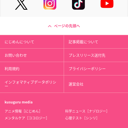
ページの先頭へ
にじめんについて
記事掲載について
お問い合わせ
プレスリリース送付先
利用規約
プライバシーポリシー
インフォマティブデータポリシ
運営会社
ー
kusuguru
media
アニメ情報［にじめん］
科学ニュース［ナゾロジー］
メンタルケア［ココロジー］
心理テスト［シンリ］