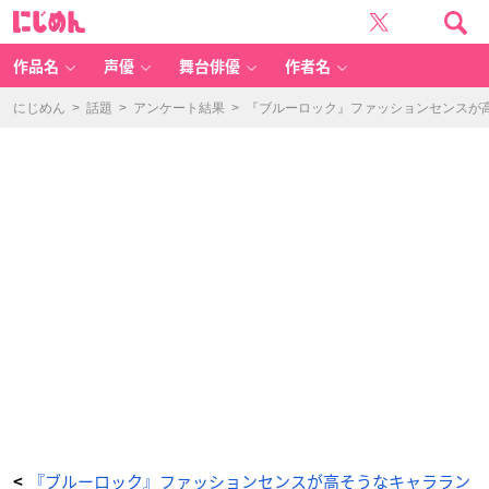
『ブ
に
ル
じ
ー
め
ロ
ん
ッ
ク』
作品名
声優
舞台俳優
作者名
フ
ァ
ッ
シ
にじめん
>
話題
>
アンケート結果
>
『ブルーロック』ファッションセンスが高
ョ
ン
セ
ン
ス
が
高
そ
う
な
キ
ャ
ラ
ラ
ン
キ
ン
グ
T
O
P
1
0
-
ア
ニ
メ
情
報
サ
イ
ト
に
じ
『ブルーロック』ファッションセンスが高そうなキャララン
<
め