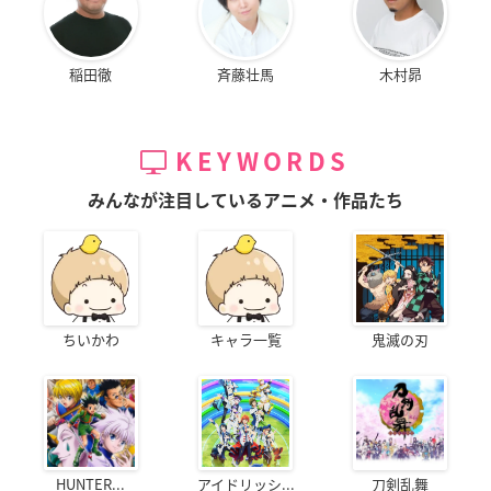
稲田徹
斉藤壮馬
木村昴
KEYWORDS
みんなが注目しているアニメ・作品たち
ちいかわ
キャラ一覧
鬼滅の刃
HUNTER...
アイドリッシ...
刀剣乱舞