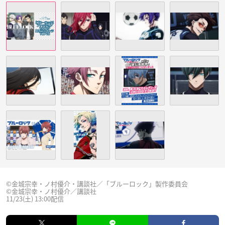
©金城宗幸・ノ村優介・講談社／「ブルーロック」製作委員会
©金城宗幸・ノ村優介／講談社
11/23(土) 13:00配信