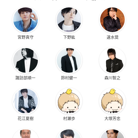
宮野真守
下野紘
速水奨
諏訪部順一
鈴村健一
森川智之
花江夏樹
村瀬歩
大塚芳忠