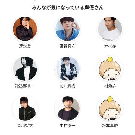
みんなが気になっている声優さん
速水奨
宮野真守
木村昴
諏訪部順一
花江夏樹
村瀬歩
森川智之
中村悠一
坂本真綾