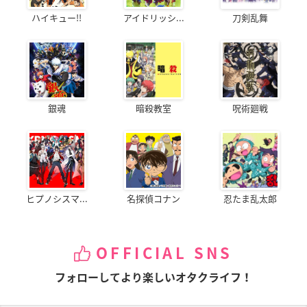
ハイキュー!!
アイドリッシ...
刀剣乱舞
銀魂
暗殺教室
呪術廻戦
ヒプノシスマ...
名探偵コナン
忍たま乱太郎
OFFICIAL SNS
フォローしてより楽しいオタクライフ！