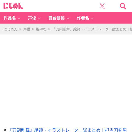
『刀
に
剣
じ
乱
め
舞』
ん
絵
師
作品名
声優
舞台俳優
作者名
ま
と
め
-
にじめん
>
声優
>
枢やな
>
『刀剣乱舞』絵師・イラストレーター総まとめ｜担
ア
ニ
メ
情
報
サ
イ
ト
に
じ
め
ん
『刀剣乱舞』絵師・イラストレーター総まとめ｜担当刀剣男
<