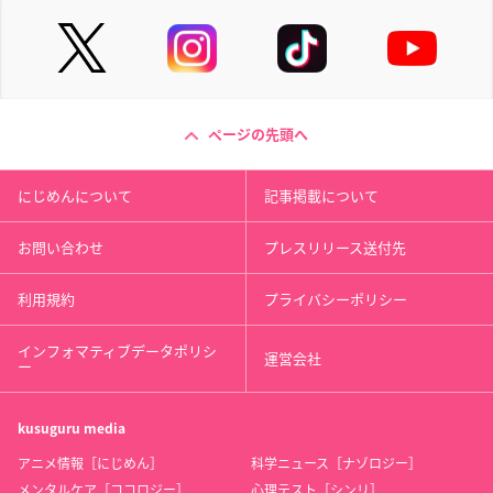
ページの先頭へ
にじめんについて
記事掲載について
お問い合わせ
プレスリリース送付先
利用規約
プライバシーポリシー
インフォマティブデータポリシ
運営会社
ー
kusuguru
media
アニメ情報［にじめん］
科学ニュース［ナゾロジー］
メンタルケア［ココロジー］
心理テスト［シンリ］