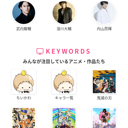
武内駿輔
浪川大輔
内山昂輝
KEYWORDS
みんなが注目しているアニメ・作品たち
ちいかわ
キャラ一覧
鬼滅の刃