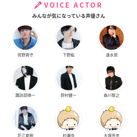
VOICE ACTOR
みんなが気になっている声優さん
宮野真守
下野紘
速水奨
諏訪部順一
鈴村健一
森川智之
花江夏樹
村瀬歩
大塚芳忠