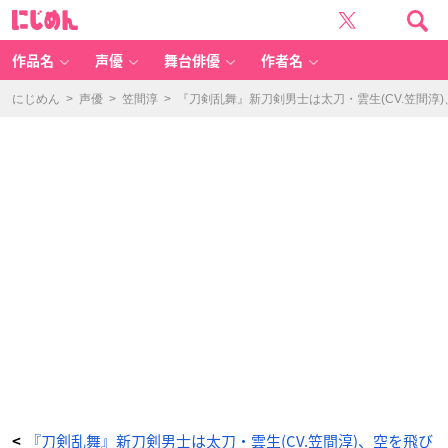
1
に
0
じ
月
め
2
ん
1
日
作品名
声優
舞台俳優
作者名
(月)
の
X
ト
にじめん
>
声優
>
笠間淳
>
『刀剣乱舞』新刀剣男士は太刀・雲生(CV.笠間
レ
ン
ド
-
ア
ニ
メ
情
報
サ
イ
ト
に
じ
め
ん
『刀剣乱舞』新刀剣男士は太刀・雲生(CV.笠間淳)、空を飛び
<