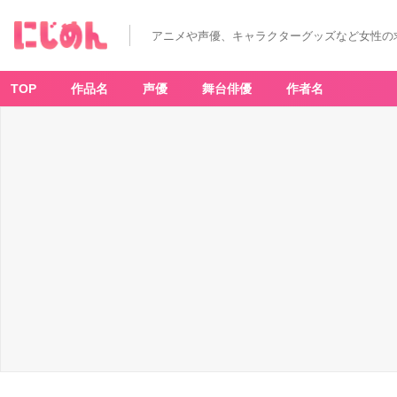
ド
ラ
マ
アニメや声優、キャラクターグッズなど女性の
『ト
リ
リ
オ
ン
TOP
作品名
声優
舞台俳優
作者名
ゲ
ー
ム』
-
ア
ニ
メ
情
報
サ
イ
ト
に
じ
め
ん