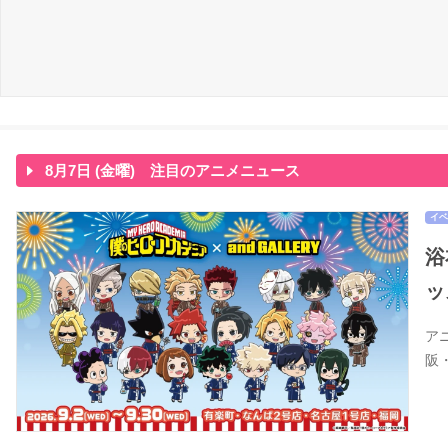
8月7日 (金曜) 注目のアニメニュース
イベ
浴
ッ
ア
阪