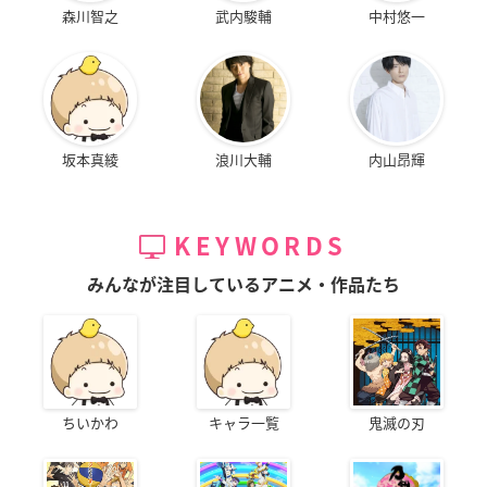
森川智之
武内駿輔
中村悠一
坂本真綾
浪川大輔
内山昂輝
KEYWORDS
みんなが注目しているアニメ・作品たち
ちいかわ
キャラ一覧
鬼滅の刃