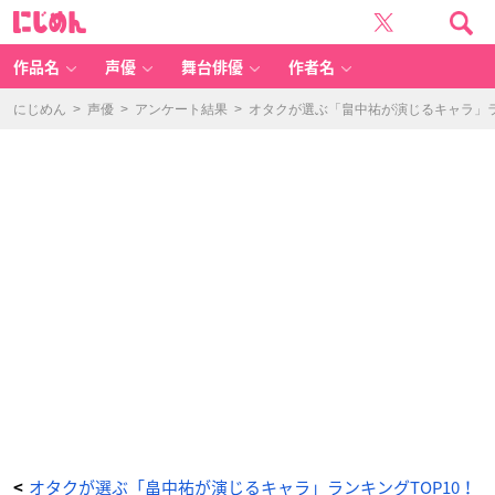
「畠
に
中
じ
祐
め
が
ん
演
じ
作品名
声優
舞台俳優
作者名
る
キ
ャ
ラ」
にじめん
>
声優
>
アンケート結果
>
オタクが選ぶ「畠中祐が演じるキャラ」ラン
ラ
ン
キ
ン
グ
第
9
位：
『ゴ
ー
ル
デ
ン
カ
ム
イ』
花
沢
勇
作
-
ア
ニ
メ
情
報
サ
イ
ト
に
じ
め
ん
オタクが選ぶ「畠中祐が演じるキャラ」ランキングTOP10！
<