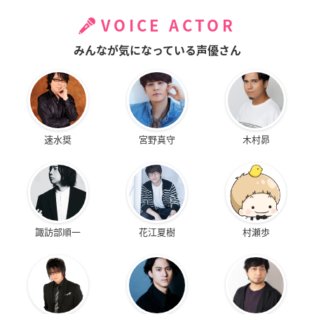
VOICE ACTOR
みんなが気になっている声優さん
速水奨
宮野真守
木村昴
諏訪部順一
花江夏樹
村瀬歩