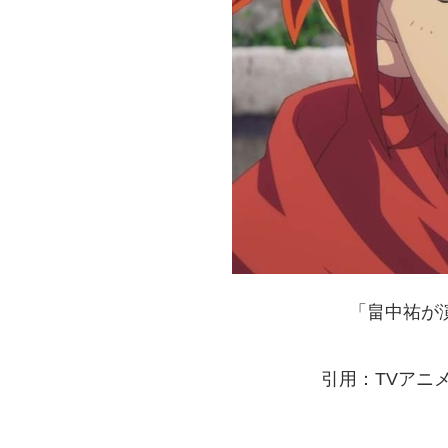
「畠中祐が
引用：TVアニ