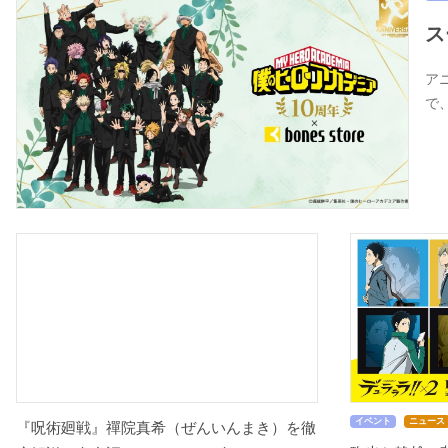
ス
アニ
で
イベント
ニュース
『呪術廻戦』禪院真希（ぜんいんまき）を徹