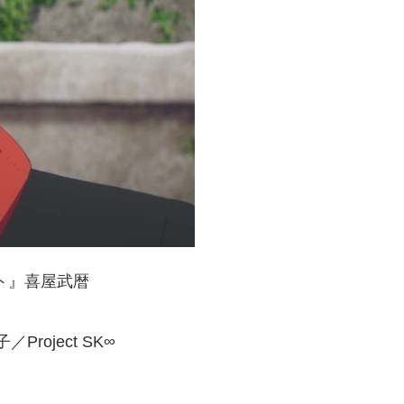
ト』喜屋武暦
roject SK∞