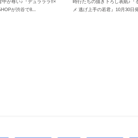
中が尊い♪『デュラララ!!×
時行たちの描き下ろし表紙♪『る
SHOPが渋谷で8...
メ 逃げ上手の若君』10月30日発.