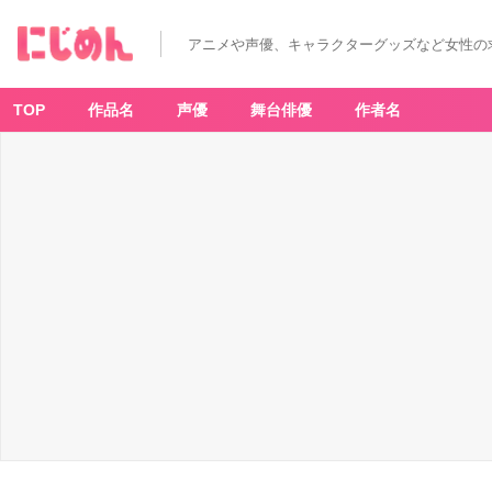
「畠
中
祐
アニメや声優、キャラクターグッズなど女性の
が
演
じ
る
キ
TOP
作品名
声優
舞台俳優
作者名
ャ
ラ」
ラ
ン
キ
ン
グ
第
2
位：
『S
K
∞
エ
ス
ケ
ー
エ
イ
ト』
喜
屋
武
暦
-
ア
ニ
メ
情
報
サ
イ
ト
に
じ