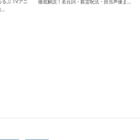
るぶ TVアニ
徹底解説！名台詞・芻霊呪法・担当声優ま...
..