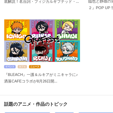
臨也と静雄の背
底解説！名台詞・フィジカルギフテッド・...
２』POP UP 
イベント
カフェ
ニュース
『BLEACH』一護＆ルキアがミニキャラに♪
洒落CAFEコラボが8月26日開...
話題のアニメ・作品のトピック