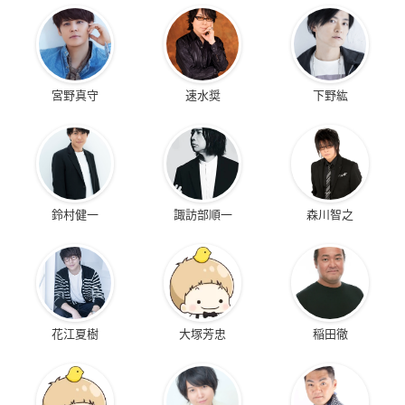
宮野真守
速水奨
下野紘
鈴村健一
諏訪部順一
森川智之
花江夏樹
大塚芳忠
稲田徹