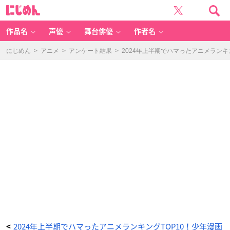
2
に
0
じ
2
め
4
ん
年
上
作品名
声優
舞台俳優
作者名
半
期
で
ハ
にじめん
>
アニメ
>
アンケート結果
>
2024年上半期でハマったアニメランキ
マ
っ
た
ア
ニ
メ
ラ
ン
キ
ン
グ
T
O
P
1
0
-
ア
ニ
メ
情
報
サ
イ
ト
に
じ
め
ん
2024年上半期でハマったアニメランキングTOP10！少年漫画
<