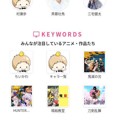
村瀬歩
斉藤壮馬
三宅健太
KEYWORDS
みんなが注目しているアニメ・作品たち
ちいかわ
キャラ一覧
鬼滅の刃
HUNTER...
暗殺教室
刀剣乱舞