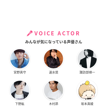
VOICE ACTOR
みんなが気になっている声優さん
宮野真守
速水奨
諏訪部順一
下野紘
木村昴
坂本真綾