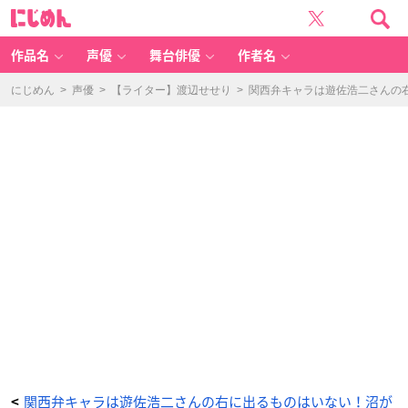
『テ
に
ニ
じ
ス
め
の
ん
王
子
作品名
声優
舞台俳優
作者名
様』
渡
邊
オ
にじめん
>
声優
>
【ライター】渡辺せせり
>
関西弁キャラは遊佐浩二さんの
サ
ム
-
ア
ニ
メ
情
報
サ
イ
ト
に
じ
め
ん
関西弁キャラは遊佐浩二さんの右に出るものはいない！沼が
<