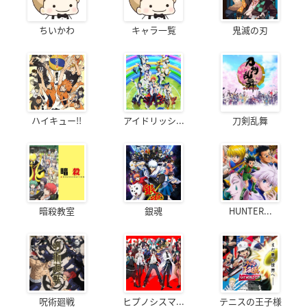
ちいかわ
キャラ一覧
鬼滅の刃
ハイキュー!!
アイドリッシ...
刀剣乱舞
暗殺教室
銀魂
HUNTER...
呪術廻戦
ヒプノシスマ...
テニスの王子様