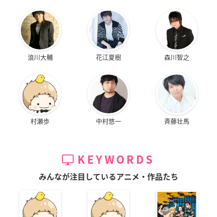
浪川大輔
花江夏樹
森川智之
村瀬歩
中村悠一
斉藤壮馬
KEYWORDS
みんなが注目しているアニメ・作品たち