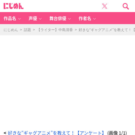
好
に
き
じ
な“ギ
め
ャ
ん
グ
ア
作品名
声優
舞台俳優
作者名
ニ
メ”
-
ア
にじめん
>
話題
>
【ライター】中島清香
>
好きな“ギャグアニメ”を教えて！
ニ
メ
情
報
サ
イ
ト
に
じ
め
ん
好きな“ギャグアニメ”を教えて！【アンケート】
(画像 1/1)
<