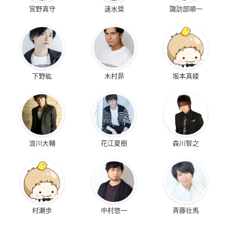
宮野真守
速水奨
諏訪部順一
下野紘
木村昴
坂本真綾
浪川大輔
花江夏樹
森川智之
村瀬歩
中村悠一
斉藤壮馬