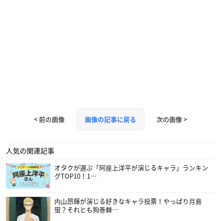
< 前の画像
次の画像 >
画像の記事に戻る
人気の関連記事
オタクが選ぶ「阿座上洋平が演じるキャラ」ランキン
グTOP10！1…
内山昂輝が演じる好きなキャラ投票！やっぱり月島
蛍？それとも狗巻棘…