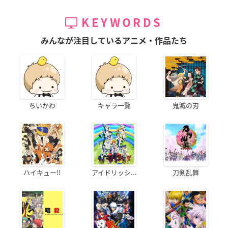
KEYWORDS
みんなが注目しているアニメ・作品たち
ちいかわ
キャラ一覧
鬼滅の刃
ハイキュー!!
アイドリッシ...
刀剣乱舞