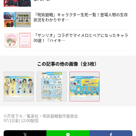
『呪術廻戦』キャラクター生死一覧！登場人物の生存
状況をわかりやす…
「サンリオ」コラボでマイメロとペアになったキャラ
30選！『ハイキ…
この記事の他の画像（全3枚）
©芥見下々／集英社・呪術廻戦製作委員会
07/12(金) 12:00配信