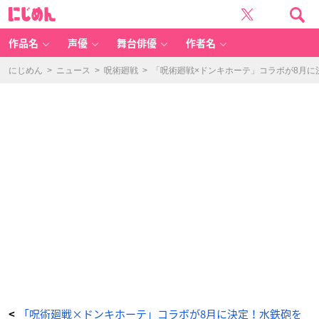
「呪
に
術
じ
廻
め
戦
ん
×
ド
作品名
声優
舞台俳優
作者名
ン
キ
ホ
ー
にじめん
>
ニュース
>
呪術廻戦
>
「呪術廻戦×ドンキホーテ」コラボが8月
テ」
特
典
ミ
ニ
カ
ー
ド
-
ア
ニ
メ
情
報
サ
イ
ト
に
じ
め
ん
「呪術廻戦×ドンキホーテ」コラボが8月に決定！水鉄砲を
<