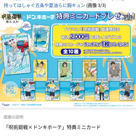
持ってはしゃぐ五条や夏油らに胸キュン
(画像 3/3)
3/3
画像の説明
「呪術廻戦×ドンキホーテ」特典ミニカード