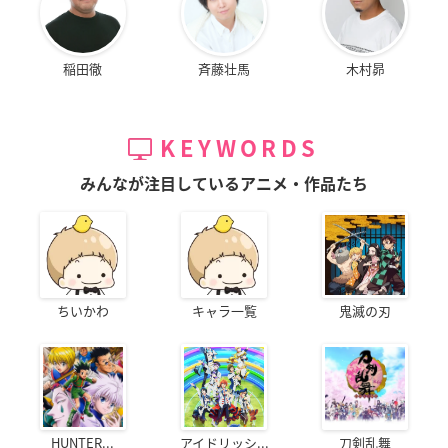
稲田徹
斉藤壮馬
木村昴
KEYWORDS
みんなが注目しているアニメ・作品たち
ちいかわ
キャラ一覧
鬼滅の刃
HUNTER...
アイドリッシ...
刀剣乱舞