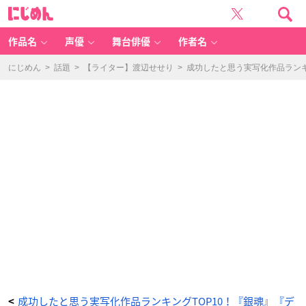
「成
に
功
じ
し
め
た
ん
と
思
作品名
声優
舞台俳優
作者名
う
実
写
化
にじめん
>
話題
>
【ライター】渡辺せせり
>
成功したと思う実写化作品ランキ
作
品
ラ
ン
キ
ン
グ」
T
O
P
1
0
-
ア
ニ
メ
情
報
サ
イ
ト
に
じ
め
ん
成功したと思う実写化作品ランキングTOP10！『銀魂』『デ
<