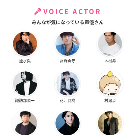
VOICE ACTOR
みんなが気になっている声優さん
速水奨
宮野真守
木村昴
諏訪部順一
花江夏樹
村瀬歩