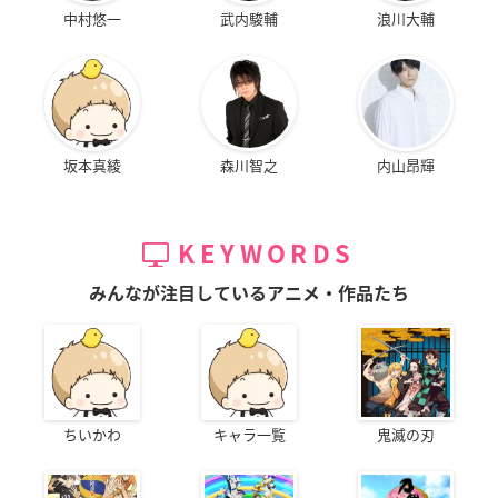
中村悠一
武内駿輔
浪川大輔
坂本真綾
森川智之
内山昂輝
KEYWORDS
みんなが注目しているアニメ・作品たち
ちいかわ
キャラ一覧
鬼滅の刃