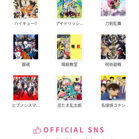
ハイキュー!!
アイドリッシ...
刀剣乱舞
銀魂
暗殺教室
呪術廻戦
ヒプノシスマ...
忍たま乱太郎
名探偵コナン
OFFICIAL SNS