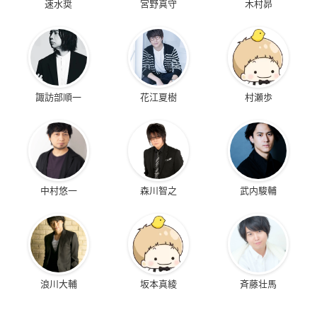
速水奨
宮野真守
木村昴
諏訪部順一
花江夏樹
村瀬歩
中村悠一
森川智之
武内駿輔
浪川大輔
坂本真綾
斉藤壮馬