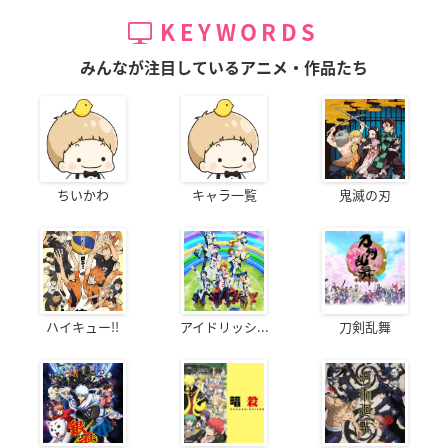
KEYWORDS
みんなが注目しているアニメ・作品たち
ちいかわ
キャラ一覧
鬼滅の刃
ハイキュー!!
アイドリッシ...
刀剣乱舞