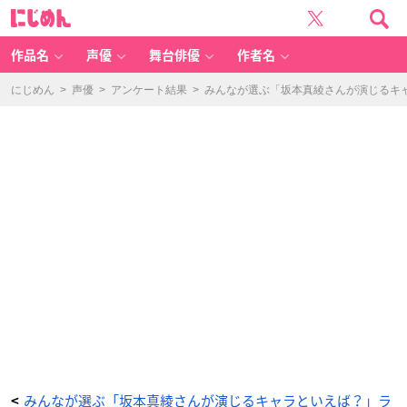
第
に
8
じ
位：
め
フ
ん
ル
ー
作品名
声優
舞台俳優
作者名
ツ
バ
ス
ケ
にじめん
>
声優
>
アンケート結果
>
みんなが選ぶ「坂本真綾さんが演じるキャラ
ッ
ト
（草
摩
慊
人） 7
6
票
の
画
像
-
ア
ニ
メ
情
報
サ
イ
ト
に
じ
め
ん
みんなが選ぶ「坂本真綾さんが演じるキャラといえば？」ラ
<