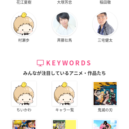
花江夏樹
大塚芳忠
稲田徹
村瀬歩
斉藤壮馬
三宅健太
KEYWORDS
みんなが注目しているアニメ・作品たち
ちいかわ
キャラ一覧
鬼滅の刃