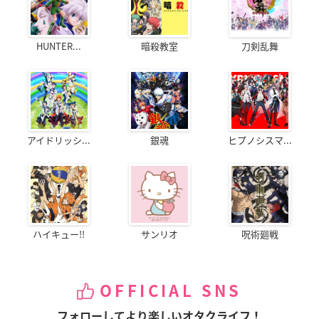
HUNTER...
暗殺教室
刀剣乱舞
アイドリッシ...
銀魂
ヒプノシスマ...
ハイキュー!!
サンリオ
呪術廻戦
OFFICIAL SNS
フォローしてより楽しいオタクライフ！