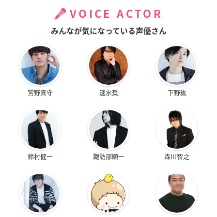
VOICE ACTOR
みんなが気になっている声優さん
宮野真守
速水奨
下野紘
鈴村健一
諏訪部順一
森川智之