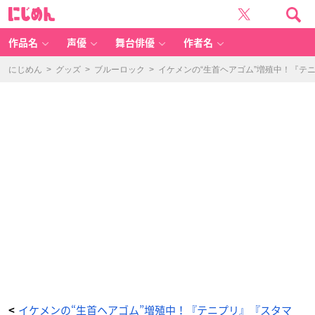
（引
に
用：
じ
『テ
め
ニ
ん
ス
の
作品名
声優
舞台俳優
作者名
王
子
様』
公
にじめん
>
グッズ
>
ブルーロック
>
イケメンの“生首ヘアゴム”増殖中！『テ
式
サ
イ
ト）
(C)
許
斐
剛/
集
英
社・
N
A
S・
新
テ
ニ
ス
の
王
子
様
プ
ロ
ジ
ェ
ク
ト
-
ア
ニ
メ
情
報
イケメンの“生首ヘアゴム”増殖中！『テニプリ』『スタマ
<
サ