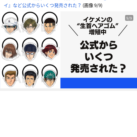
イ
イ』など公式からいくつ発売された？
(画像 9/9)
ト
に
じ
め
ん
9/9