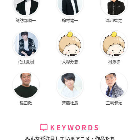
諏訪部順一
鈴村健一
森川智之
花江夏樹
大塚芳忠
村瀬歩
稲田徹
斉藤壮馬
三宅健太
KEYWORDS
みんなが注目しているアニメ・作品たち