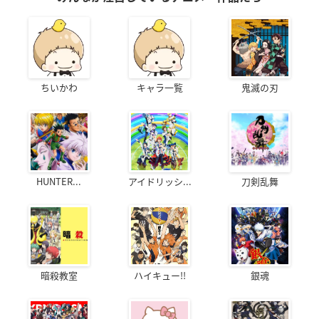
ちいかわ
キャラ一覧
鬼滅の刃
HUNTER...
アイドリッシ...
刀剣乱舞
暗殺教室
ハイキュー!!
銀魂