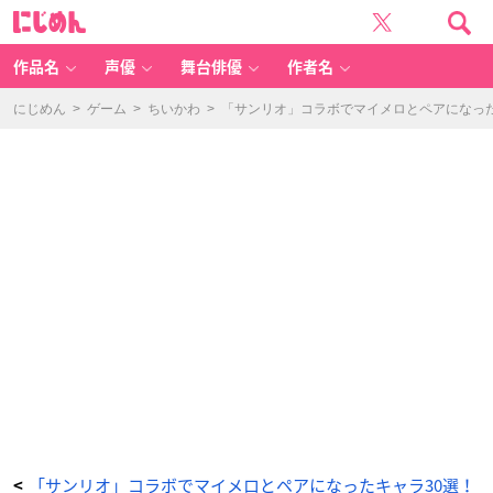
『魔
に
法
じ
使
め
い
ん
の
約
作品名
声優
舞台俳優
作者名
束』
ラ
ス
テ
にじめん
>
ゲーム
>
ちいかわ
>
「サンリオ」コラボでマイメロとペアになっ
ィ
カ・
フ
ェ
ル
チ
-
ア
ニ
メ
情
報
サ
イ
ト
に
じ
め
ん
「サンリオ」コラボでマイメロとペアになったキャラ30選！
<