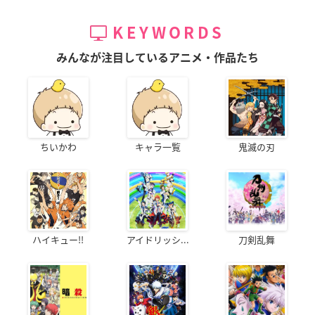
KEYWORDS
みんなが注目しているアニメ・作品たち
ちいかわ
キャラ一覧
鬼滅の刃
ハイキュー!!
アイドリッシ...
刀剣乱舞