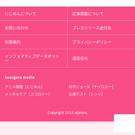
にじめんについて
記事掲載について
お問い合わせ
プレスリリース送付先
利用規約
プライバシーポリシー
インフォマティブデータポリシ
運営会社
ー
kusuguru
media
アニメ情報［にじめん］
科学ニュース［ナゾロジー］
メンタルケア［ココロジー］
心理テスト［シンリ］
Copyright 2013 nijimen.