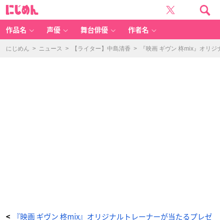
『映
に
画
じ
ギ
め
ヴ
ん
ン
柊
作品名
声優
舞台俳優
作者名
m
i
x』
-
にじめん
>
ニュース
>
【ライター】中島清香
>
『映画 ギヴン 柊mix』オ
ア
ニ
メ
情
報
サ
イ
ト
に
じ
め
ん
『映画 ギヴン 柊mix』オリジナルトレーナーが当たるプレゼ
<