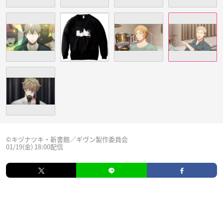
©キヅナツキ・新書館／ギヴン製作委員会
01/19(金) 18:00配信