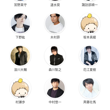
宮野真守
速水奨
諏訪部順一
下野紘
木村昴
坂本真綾
浪川大輔
森川智之
花江夏樹
村瀬歩
中村悠一
斉藤壮馬