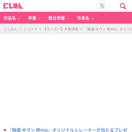
『映
に
画
じ
ギ
め
ヴ
ん
ン
柊
作品名
声優
舞台俳優
作者名
m
i
x』
-
にじめん
>
ニュース
>
【ライター】中島清香
>
『映画 ギヴン 柊mix』オ
ア
ニ
メ
情
報
サ
イ
ト
に
じ
め
ん
『映画 ギヴン 柊mix』オリジナルトレーナーが当たるプレゼ
<