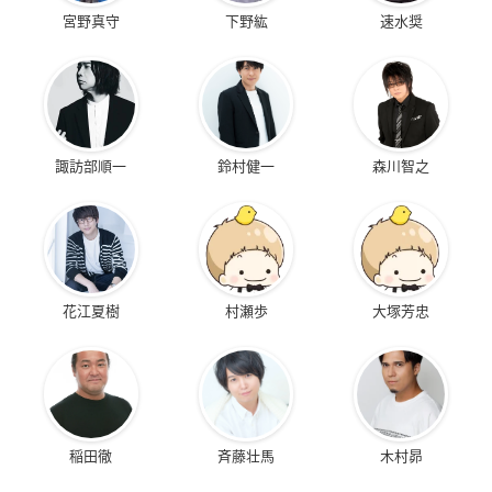
宮野真守
下野紘
速水奨
諏訪部順一
鈴村健一
森川智之
花江夏樹
村瀬歩
大塚芳忠
稲田徹
斉藤壮馬
木村昴