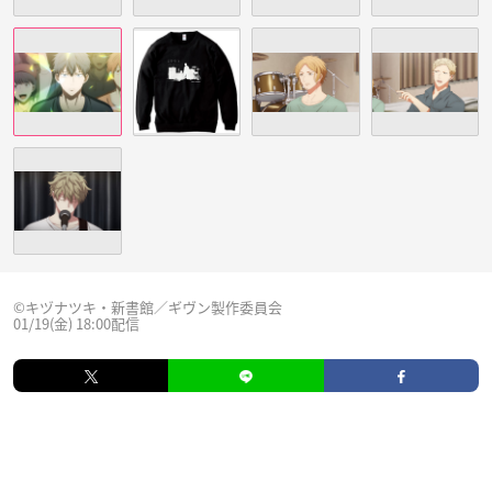
©キヅナツキ・新書館／ギヴン製作委員会
01/19(金) 18:00配信