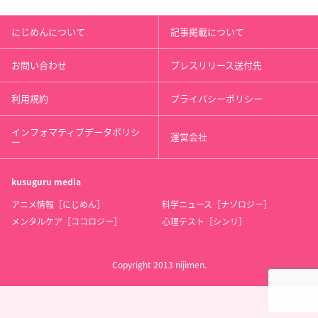
にじめんについて
記事掲載について
お問い合わせ
プレスリリース送付先
利用規約
プライバシーポリシー
インフォマティブデータポリシ
運営会社
ー
kusuguru
media
アニメ情報［にじめん］
科学ニュース［ナゾロジー］
メンタルケア［ココロジー］
心理テスト［シンリ］
Copyright 2013 nijimen.