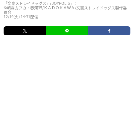
「文豪ストレイドッグス in JOYPOLIS」：
©朝霧カフカ・春河35/ＫＡＤＯＫＡＷＡ/文豪ストレイドッグス製作委
員会
12/19(火) 14:31配信