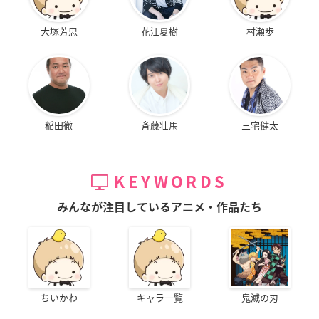
大塚芳忠
花江夏樹
村瀬歩
稲田徹
斉藤壮馬
三宅健太
KEYWORDS
みんなが注目しているアニメ・作品たち
ちいかわ
キャラ一覧
鬼滅の刃