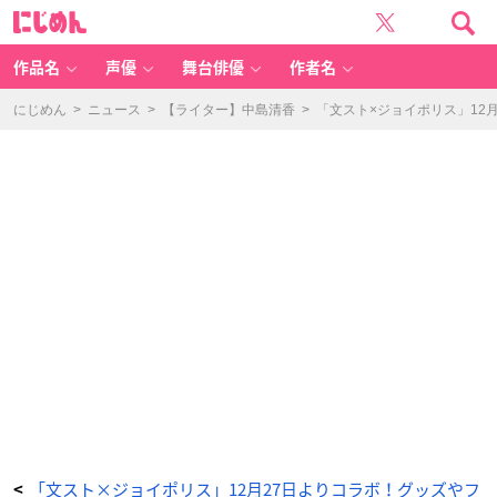
中
に
島
じ
敦
め
の
ん
ク
リ
作品名
声優
舞台俳優
作者名
ー
ミ
ー
ポ
にじめん
>
ニュース
>
【ライター】中島清香
>
「文スト×ジョイポリス」12
テ
ト
ド
ッ
グ
-
ア
ニ
メ
情
報
サ
イ
ト
に
じ
め
ん
「文スト×ジョイポリス」12月27日よりコラボ！グッズやフ
<