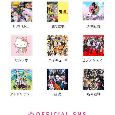
HUNTER...
暗殺教室
刀剣乱舞
サンリオ
ハイキュー!!
ヒプノシスマ...
アイドリッシ...
銀魂
呪術廻戦
OFFICIAL SNS