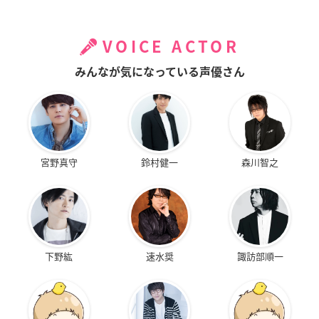
VOICE ACTOR
みんなが気になっている声優さん
宮野真守
鈴村健一
森川智之
下野紘
速水奨
諏訪部順一