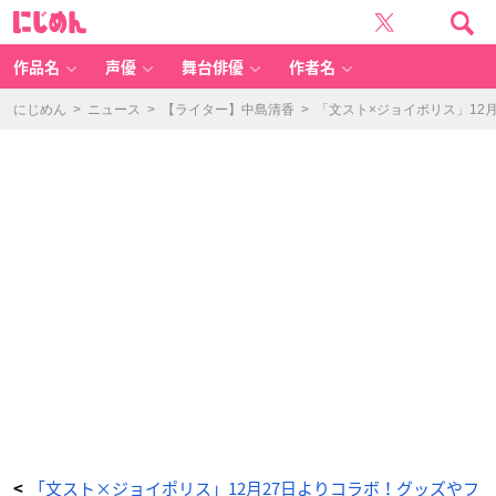
シ
に
ョ
じ
ッ
め
パ
ん
ー
-
作品名
声優
舞台俳優
作者名
ア
ニ
メ
情
にじめん
>
ニュース
>
【ライター】中島清香
>
「文スト×ジョイポリス」12
報
サ
イ
ト
に
じ
め
ん
「文スト×ジョイポリス」12月27日よりコラボ！グッズやフ
<