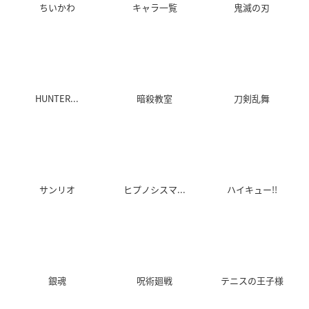
ちいかわ
キャラ一覧
鬼滅の刃
HUNTER...
暗殺教室
刀剣乱舞
サンリオ
ヒプノシスマ...
ハイキュー!!
銀魂
呪術廻戦
テニスの王子様