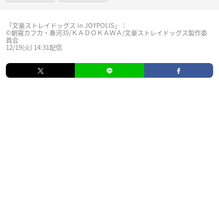
「文豪ストレイドッグス in JOYPOLIS」：
©朝霧カフカ・春河35/ＫＡＤＯＫＡＷＡ/文豪ストレイドッグス製作委
員会
12/19(火) 14:31配信