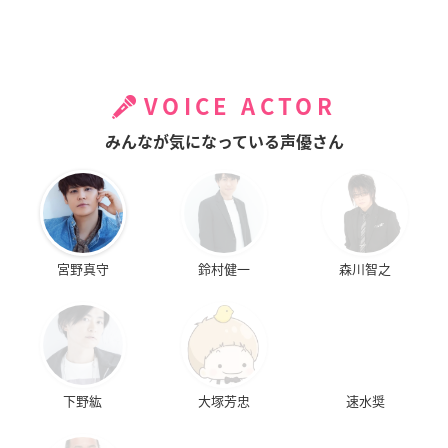
VOICE ACTOR
みんなが気になっている声優さん
宮野真守
鈴村健一
森川智之
下野紘
大塚芳忠
速水奨