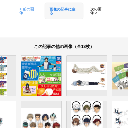
< 前の画
次の画
画像の記事に戻
像
像 >
る
この記事の他の画像（全13枚）