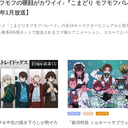
フモフの寝顔がカワイイ♪『こまどり モフモフパレ
7年1月放送】
ニメ『こまどりモフモフパレード』の全16キャラクタービジュアルと担当
レ東系列6局ネットで放送されるコマ撮りアニメーション。スカーフと
イベント
カフェ
ニュース
宰＆中也の描き下ろしが勢ぞろ
『銀河特急 ミルキー☆サブウェ