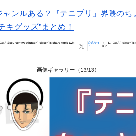
ジャンルある？『テニプリ』界隈のち
チキグッズ”まとめ！
めん&source=tweetbutton" class="js-share-topic-twitt
公式サイ
） - にじめん" class="js-s
ト
k">
画像ギャラリー（13/13）