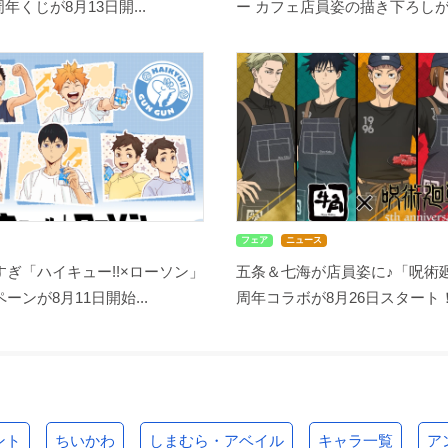
周年くじが8月13日開...
ー カフェ店員姿の描き下ろしが尊
フェア
ニュース
ぎ「ハイキュー!!×ローソン」
五条＆七海が店員姿に♪「呪術廻
ーンが8月11日開始...
周年コラボが8月26日スタート！缶
ント
ちいかわ
しまむら・アベイル
キャラ一覧
ア