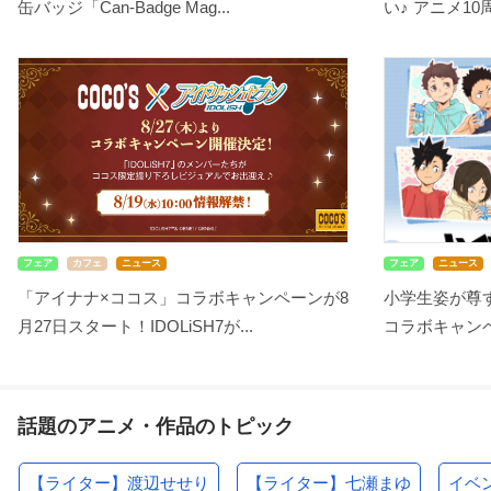
缶バッジ「Can-Badge Mag...
い♪ アニメ10
フェア
カフェ
ニュース
フェア
ニュース
「アイナナ×ココス」コラボキャンペーンが8
小学生姿が尊す
月27日スタート！IDOLiSH7が...
コラボキャンペ
話題のアニメ・作品のトピック
【ライター】渡辺せせり
【ライター】七瀬まゆ
イベ