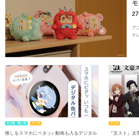
モ
2
ア
テ
オタ活・推し活
グッズ
グッズ
推しをスマホにペタッ♪ 動画も入るデジタル
『文スト』太