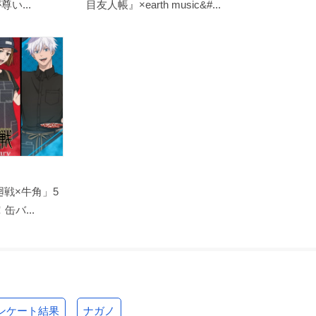
い...
目友人帳』×earth music&#...
戦×牛角」5
バ...
ンケート結果
ナガノ