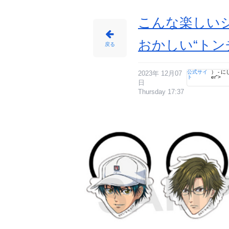
こんな楽しい
おかしい“トン
戻る
公式サイ
） - にじ
2023年 12月07
ト
er">
日
Thursday 17:37