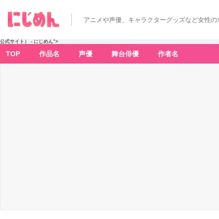
（引
用：
『テ
アニメや声優、キャラクターグッズなど女性の
ニ
ス
の
王
公式サイト） - にじめん">
子
様』
TOP
作品名
声優
舞台俳優
作者名
公
式
サ
イ
ト）
-
ア
ニ
メ
情
報
サ
イ
ト
に
じ
め
ん