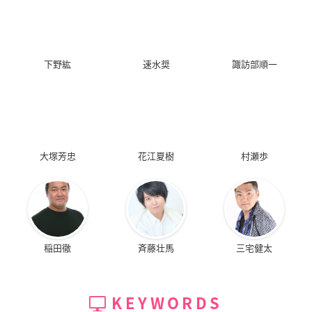
下野紘
速水奨
諏訪部順一
大塚芳忠
花江夏樹
村瀬歩
稲田徹
斉藤壮馬
三宅健太
KEYWORDS