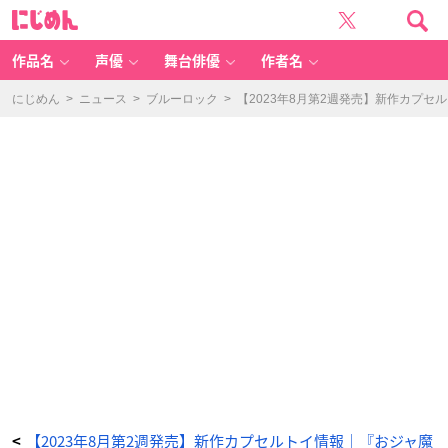
【ジ
に
ャ
じ
ン
め
ボ
ん
カ
ー
作品名
声優
舞台俳優
作者名
ド
ダ
ス/
フ
にじめん
>
ニュース
>
ブルーロック
>
【2023年8月第2週発売】新作カプセ
ラ
ッ
ト
ガ
シ
ャ
ポ
ン】
S
A
N
D
L
A
N
D
コ
レ
ク
タ
ブ
ル
色
紙
-
ア
ニ
メ
情
報
サ
イ
ト
に
【2023年8月第2週発売】新作カプセルトイ情報｜『おジャ魔
<
じ