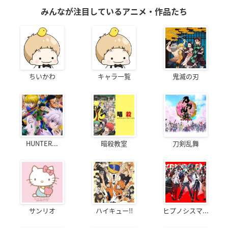
みんなが注目しているアニメ・作品たち
ちいかわ
キャラ一覧
鬼滅の刃
HUNTER...
暗殺教室
刀剣乱舞
サンリオ
ハイキュー!!
ヒプノシスマ...