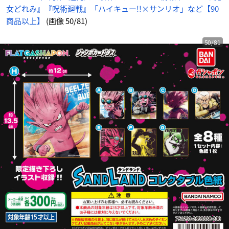
め
女どれみ』『呪術廻戦』「ハイキュー!!×サンリオ」など【90
ん
商品以上】
(画像 50/81)
50/81