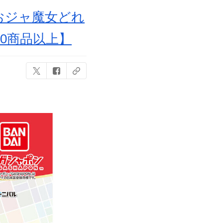
『おジャ魔女どれ
0商品以上】