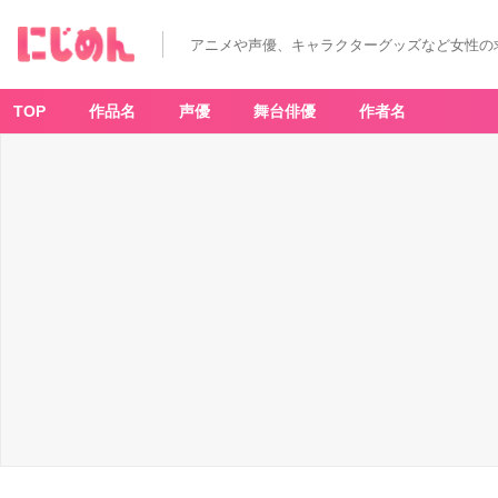
ポ
ケ
ッ
アニメや声優、キャラクターグッズなど女性の
ト
モ
ン
ス
タ
TOP
作品名
声優
舞台俳優
作者名
ー
ス
カ
ー
レ
ッ
ト・
バ
イ
オ
レ
ッ
ト
ア
ク
リ
ル
ス
イ
ン
グ
0
2
-
ア
ニ
メ
情
報
サ
イ
ト
に
じ
め