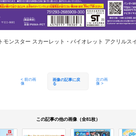
トモンスター スカーレット・バイオレット アクリルスイ
< 前の画
次の画
画像の記事に戻
像
像 >
る
この記事の他の画像（全81枚）