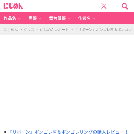
『家
に
庭
じ
教
め
師
ん
ヒ
ッ
作品名
声優
舞台俳優
作者名
ト
マ
ン
R
にじめん
>
グッズ
>
にじめんレポート
>
『リボーン』ボンゴレ匣＆ボンゴレ
E
B
O
R
N!』
ボ
ン
ゴ
レ
匣
＆
ボ
ン
ゴ
レ
リ
ン
グ
購
入
レ
ビ
ュ
ー
-
ア
ニ
メ
情
報
サ
イ
ト
に
『リボーン』ボンゴレ匣＆ボンゴレリングの購入レビュー！
<
じ