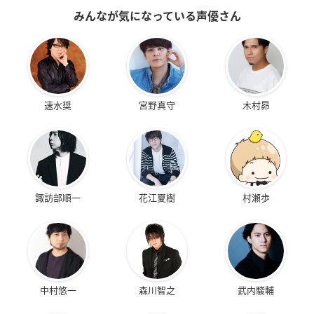
みんなが気になっている声優さん
速水奨
宮野真守
木村昴
諏訪部順一
花江夏樹
村瀬歩
中村悠一
森川智之
武内駿輔