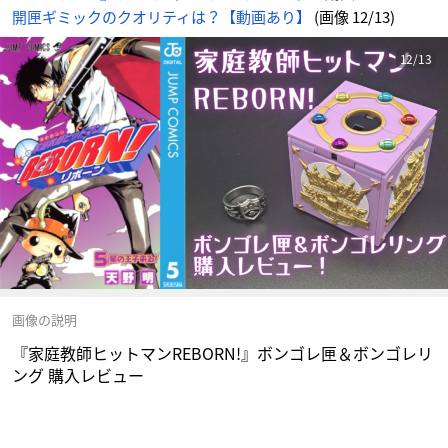
め
開匣ギミックのクオリティは？【動画あり】
(画像 12/13)
ん
12/13
画像の説明
『家庭教師ヒットマンREBORN!』ボンゴレ匣＆ボンゴレリ
ング 購入レビュー