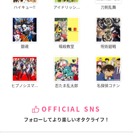
ハイキュー!!
アイドリッシ...
刀剣乱舞
銀魂
暗殺教室
呪術廻戦
ヒプノシスマ...
忍たま乱太郎
名探偵コナン
OFFICIAL SNS
フォローしてより楽しいオタクライフ！