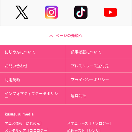
ページの先頭へ
にじめんについて
記事掲載について
お問い合わせ
プレスリリース送付先
利用規約
プライバシーポリシー
インフォマティブデータポリシ
運営会社
ー
kusuguru
media
アニメ情報［にじめん］
科学ニュース［ナゾロジー］
メンタルケア［ココロジー］
心理テスト［シンリ］